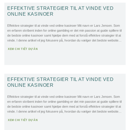
EFFEKTIVE STRATEGIER TIL AT VINDE VED
ONLINE KASINOER
Effektive strategier til at vinde ved online kasinoer Mit navn er Lars Jensen. Som
en erfaren skribent inden for online gambling er det min passion at guide spillere til
de bedste online kasinoer samt hjælpe dem med at forstå effektive strategier til at
vinde. I denne artikel vil jeg fokusere på, hvordan du vælger det bedste website
for at maksimere dine chancer for succes i online kasinoer. Effektive strategier til
XEM CHI TIẾT DỰ ÁN
at vinde ved online kasinoer kan variere afhængigt af spilleren, og de websteder,
de vælger at spille på. Derfor vil jeg sammenligne nogle af de bedste tilgængelige
platforme, så du
EFFEKTIVE STRATEGIER TIL AT VINDE VED
ONLINE KASINOER
Effektive strategier til at vinde ved online kasinoer Mit navn er Lars Jensen. Som
en erfaren skribent inden for online gambling er det min passion at guide spillere til
de bedste online kasinoer samt hjælpe dem med at forstå effektive strategier til at
vinde. I denne artikel vil jeg fokusere på, hvordan du vælger det bedste website
for at maksimere dine chancer for succes i online kasinoer. Effektive strategier til
XEM CHI TIẾT DỰ ÁN
at vinde ved online kasinoer kan variere afhængigt af spilleren, og de websteder,
de vælger at spille på. Derfor vil jeg sammenligne nogle af de bedste tilgængelige