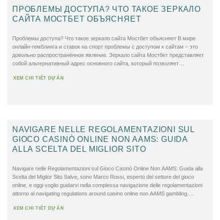
ПРОБЛЕМЫ ДОСТУПА? ЧТО ТАКОЕ ЗЕРКАЛО
САЙТА МОСТБЕТ ОБЪЯСНЯЕТ
Проблемы доступа? Что такое зеркало сайта Мостбет объясняет В мире
онлайн-гемблинга и ставок на спорт проблемы с доступом к сайтам – это
довольно распространённое явление. Зеркало сайта Мостбет представляет
собой альтернативный адрес основного сайта, который позволяет
пользователям обходить блокировки и продолжать пользоваться услугами
XEM CHI TIẾT DỰ ÁN
платформы. В этой статье мы подробно рассмотрим, что такое зеркало
сайта Мостбет, для чего оно предназначено и как его использовать, чтобы
оставаться в безопасности. Что такое зеркало сайта Мостбет? Зеркало
сайта Мостбет – это копия основного сайта, располагавшаяся на другом
доменном имени. Эта копия предоставляет такие же функции и
возможности, как и основной ресурс. Когда основной сайт
NAVIGARE NELLE REGOLAMENTAZIONI SUL
GIOCO CASINÒ ONLINE NON AAMS: GUIDA
ALLA SCELTA DEL MIGLIOR SITO
Navigare nelle Regolamentazioni sul Gioco Casinò Online Non AAMS: Guida alla
Scelta del Miglior Sito Salve, sono Marco Rossi, esperto del settore del gioco
online, e oggi voglio guidarvi nella complessa navigazione delle regolamentazioni
attorno al navigating regulations around casino online non AAMS gambling.
Scegliere il miglior sito di gioco d’azzardo online non autorizzato dall’AAMS può
XEM CHI TIẾT DỰ ÁN
essere una vera sfida, specialmente con il crescente numero di piattaforme
disponibili. Pertanto, in questo articolo, discuterò quali fattori considerare per