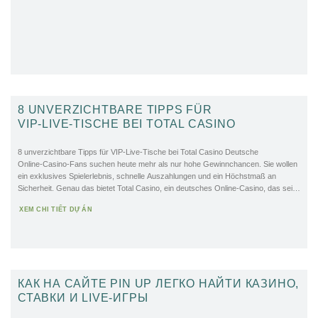
8 UNVERZICHTBARE TIPPS FÜR
VIP‑LIVE‑TISCHE BEI TOTAL CASINO
8 unverzichtbare Tipps für VIP‑Live‑Tische bei Total Casino Deutsche
Online‑Casino‑Fans suchen heute mehr als nur hohe Gewinnchancen. Sie wollen
ein exklusives Spielerlebnis, schnelle Auszahlungen und ein Höchstmaß an
Sicherheit. Genau das bietet Total Casino, ein deutsches Online‑Casino, das seit
seiner Gründung im Jahr 2020 unter Lizenz der Malta Gaming Authority arbeitet
XEM CHI TIẾT DỰ ÁN
und sich ausschließlich an Spieler aus Deutschland richtet. Mit über 2 500 Spielen,
darunter beliebte Slots wie Dragonia und ein umfassendes Live‑Dealer‑Portfolio,
spricht das Angebot sowohl Anfänger als auch High‑Roller an. Der
Willkommensbonus und ein Bonus ohne Einzahlung locken neue Spieler, während
das VIP‑Programm für treue Kunden exklusive Vorteile bereithält.
КАК НА САЙТЕ PIN UP ЛЕГКО НАЙТИ КАЗИНО,
СТАВКИ И LIVE-ИГРЫ