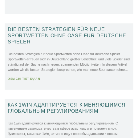
ставок, а также поделимся полезными советами, которые помогут вам
максимально эффективно использовать данный способ ставок. Что такое
экспресс-ставки? Экспресс-ставки представляют собой комбинацию
нескольких одиночных ставок в одну. Для выигрыша на экспресс-ставке
необходимо, чтобы все выбранные события завершились в пользу беттера.
DIE BESTEN STRATEGIEN FÜR NEUE
Это значительно увеличивает как риск, так и
SPORTWETTEN OHNE OASE FÜR DEUTSCHE
SPIELER
Die besten Strategien für neue Sportwetten ohne Oase für deutsche Spieler
Sportwetten erfreuen sich in Deutschland großer Beliebtheit, und viele Spieler sind
ständig auf der Suche nach neuen, spannenden Möglichkeiten. In diesem Artikel
werden wir die besten Strategien besprechen, wie man neue Sportwetten ohne
Oase für deutsche Spieler erfolgreich angeht. Dabei liegt der Fokus auf
XEM CHI TIẾT DỰ ÁN
Strategiesimulationen, Einflussfaktoren und einer klaren Handlungsanleitung, die
den Spielern helfen sollen, informierte Entscheidungen zu treffen. Einführung in
neue Sportwetten Bevor wir in die Strategien eintauchen, ist es wichtig, die
Grundlagen der Sportwetten zu verstehen. Neue Sportwetten eröffnen den
Spielern die Möglichkeit, auf verschiedene Sportarten und
КАК 1WIN АДАПТИРУЕТСЯ К МЕНЯЮЩИМСЯ
ГЛОБАЛЬНЫМ РЕГУЛИРОВАНИЯМ
Как 1win адаптируется к меняющимся глобальным регулированиям С
изменением законодательства в сфере азартных игр по всему миру,
букмекеры, такие как 1win, активно ищут способы адаптации к новым