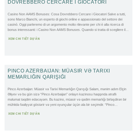
DOVREBBERO CERCARE I GIOCATORI
Casino Non AAMS Bonuses: Cosa Dovrebbero Cercare i Giocatori Salve a tutti,
sono Marco Bianchi, un esperto di giochi online e appassionato del settore dei
casinò. Oggi parleremo di un argomento molto rilevante per chi è alla ricerca di
bonus interessanti: i Casino Non AAMS Bonuses. Quando si tratta di scegliere il
miglior sito web per giocare, è fondamentale sapere dove cercare e cosa
XEM CHI TIẾT DỰ ÁN
considerare. Per questo motivo, in questo articolo fornirò un confronto tra diverse
piattaforme, analizzando i bonus non AAMS e indicandovi cosa dovreste cercare
per fare la scelta giusta. Tipologie di Bonus nei Casino Non AAMS Quando
PINCO AZERBAIJAN: MÜASIR VƏ TARIXI
MEMARLIĞIN QARIŞIĞI
Pinco Azerbaijan: Müasir və Tarixi Memarlığın Qarışığı Salam, mənim adım Elçin
Əliyev və bu gün sizə “Pinco Azerbaijan” onlayn kazinosu haqqında ətraflı
məlumat təqdim edəcəyəm. Bu kazino, müasir və qədim memarlığı birləşdirən bir
mühitdə fəaliyyət göstərir və yeni oyunçular üçün əla bir seçimdir. “Pinco
Azerbaijan: A Blend of Modern and Ancient Architecture” məhsulu, oyunçulara
XEM CHI TIẾT DỰ ÁN
geniş bir oyun seçimi, cəlbedici bonuslar və müştəri dəstəyi təklif edir. İndi gəlin bu
kazinonun xüsusiyyətlərinə daha diqqətlə baxaq. Pinco Azerbaijan: Saytın
Strukturuna Nəzər “Pinco Azerbaijan” kazino saytı, istifadəçilərə rahat bir təcrübə
təqdim etmək üçün müasir dizaynla hazırlanmışdır. Saytın interfeysi intuitivdir,
burada müxtəlif kateqoriyalara asanlıqla daxil