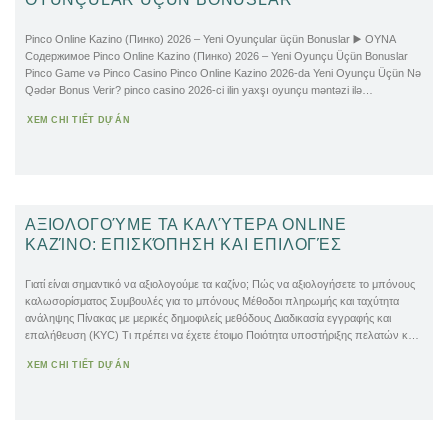
Pinco Online Kazino (Пинко) 2026 – Yeni Oyunçular üçün Bonuslar ▶️ OYNA
Содержимое Pinco Online Kazino (Пинко) 2026 – Yeni Oyunçu Üçün Bonuslar
Pinco Game və Pinco Casino Pinco Online Kazino 2026-da Yeni Oyunçu Üçün Nə
Qədər Bonus Verir? pinco casino 2026-ci ilin yaxşı oyunçu məntəzi ilə
başlayacaq. Pinco online kazinonun yeni bonus programı, yeni oyunçu
XEM CHI TIẾT DỰ ÁN
məntəzindən faydalanmaq üçün ideal şansı verir. Pinco Casino Promo Code və
Pinco Promo Code ilə qazanma şansınızı artırın. Pinco Casino və Pinko Az
tərəfindən təqdim olunan bu bonuslar, yeni oyunçu məntəzindən faydalanmaq
üçün növbəninizi alın. 2026-ci ilin başlarında Pinco Online Kazino yeni oyunçu
məntəzindən
ΑΞΙΟΛΟΓΟΎΜΕ ΤΑ ΚΑΛΎΤΕΡΑ ONLINE
ΚΑΖΊΝΟ: ΕΠΙΣΚΌΠΗΣΗ ΚΑΙ ΕΠΙΛΟΓΈΣ
Γιατί είναι σημαντικό να αξιολογούμε τα καζίνο; Πώς να αξιολογήσετε το μπόνους
καλωσορίσματος Συμβουλές για το μπόνους Μέθοδοι πληρωμής και ταχύτητα
ανάληψης Πίνακας με μερικές δημοφιλείς μεθόδους Διαδικασία εγγραφής και
επαλήθευση (KYC) Τι πρέπει να έχετε έτοιμο Ποιότητα υποστήριξης πελατών και
ασφάλεια Εμπειρία κινητής συσκευής και εφαρμογές Βασικά χαρακτηριστικά που
XEM CHI TIẾT DỰ ÁN
πρέπει να έχετε Ζωντανά καζίνο και αθλητικά στοιχήματα Πίνακας σύγκρισης
βασικών κριτηρίων Συχνές ερωτήσεις (FAQ) Πόσο χρόνο παίρνει η επαλήθευση
ταυτότητας; Μπορώ να παίξω δωρεάν πριν καταθέσω; Τι είναι το RTP και γιατί
μετράει; Αξιολογούμε: Πρακτικός οδηγός για την επιλογή του κατάλληλου online
καζίνο Γιατί είναι σημαντικό να αξιολογούμε τα