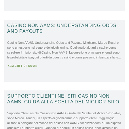
CASINO NON AAMS: UNDERSTANDING ODDS
AND PAYOUTS
Casino Non AAMS: Understanding Odds and Payouts Mi chiamo Marco Rossi e
sono un esperto nel settore dei giochi online. Oggi voglio aiutarti a capire come
scegliere il miglior sito di Casino Non AAMS. La questione principale è: quali sono
le probabilità e i payout offerti da questi casinò e come possono influenzare la tua
esperienza di gioco? È essenziale considerare diversi fattori prima di registrarti a
XEM CHI TIẾT DỰ ÁN
un casinò non regolamentato dall’Agenzia delle Dogane e dei Monopoli, in modo da
fare una scelta consapevole e informata. Criteri di Scelta per i Casinò Non AAMS
Nella scelta di un Casino Non
SUPPORTO CLIENTI NEI SITI CASINO NON
AAMS: GUIDA ALLA SCELTA DEL MIGLIOR SITO
Supporto Clienti nei Siti Casino Non AAMS: Guida alla Scelta del Miglior Sito Salve,
sono Marco Bianchi, un esperto di giochi online e supporto clienti. Oggi voglio
aiutarvi a navigare nel mondo dei casinò non AAMS, focalizzandomi su un aspetto
cruciale: il supporto clienti. Quando si sceglie un casinò online, specialmente uno