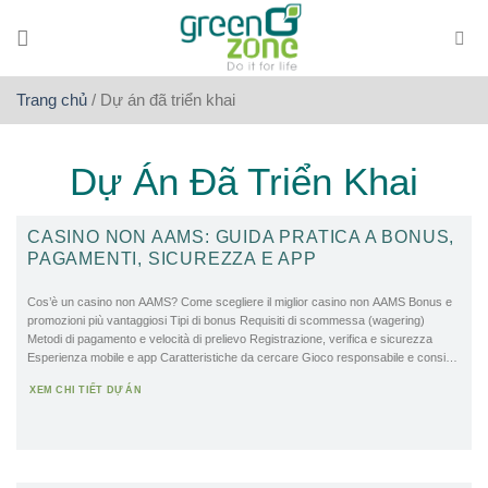
Bỏ
qua
nội
dung
Trang chủ
/ Dự án đã triển khai
Dự Án Đã Triển Khai
CASINO NON AAMS: GUIDA PRATICA A BONUS,
PAGAMENTI, SICUREZZA E APP
Cos’è un casino non AAMS? Come scegliere il miglior casino non AAMS Bonus e
promozioni più vantaggiosi Tipi di bonus Requisiti di scommessa (wagering)
Metodi di pagamento e velocità di prelievo Registrazione, verifica e sicurezza
Esperienza mobile e app Caratteristiche da cercare Gioco responsabile e consigli
per i principianti Casino non AAMS: guida pratica per giocatori italiani Se sei alla
XEM CHI TIẾT DỰ ÁN
ricerca di un casino non AAMS che offra più libertà, bonus più generosi e un’ampia
scelta di giochi, sei nel posto giusto. In questo articolo ti spiegheremo passo
passo cosa sono, come valutarli e quali attenzioni tenere per giocare in