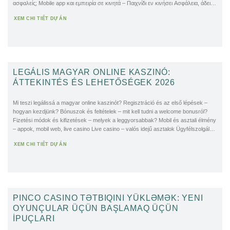
ασφαλείς; Mobile app και εμπειρία σε κινητά – Παιχνίδι εν κινήσει Ασφάλεια, άδεια
και υπεύθυνο παιχνίδι Live casino – Η πραγματική ατμόσφαιρα στο σπίτι σας
XEM CHI TIẾT DỰ ÁN
Συχνές ερωτήσεις (FAQ) Ποιο είναι το πιο γρήγορο μέσο ανάληψης; Πρέπει να
καταθέσω για να λάβω μπόνους; Μπορώ να παίξω από το κινητό μου χωρίς
εφαρμογή; Online casino στην Ελλάδα: Πρακτικός οδηγός για αρχάριους και
προχωρημένους Αν σκέφτεστε να μπειτε στο
LEGÁLIS MAGYAR ONLINE KASZINÓ:
ÁTTEKINTÉS ÉS LEHETŐSÉGEK 2026
Mi teszi legálissá a magyar online kaszinót? Regisztráció és az első lépések –
hogyan kezdjünk? Bónuszok és feltételek – mit kell tudni a welcome bonusról?
Fizetési módok és kifizetések – melyek a leggyorsabbak? Mobil és asztali élmény
– appok, mobil web, live casino Live casino – valós idejű asztalok Ügyfélszolgálat
és támogatás – mikor és hogyan kérj segítséget? Felelős játék és biztonság –
XEM CHI TIẾT DỰ ÁN
védelem, KYC, játékosvédelem Összehasonlító táblázat – top 3 legális magyar
online kaszinó 2026 Gyakran ismételt kérdések (FAQ) Milyen licenc szükséges a
legális magyar online kaszinóhoz? Lehet-e játszani mobilon anélkül, hogy
letölteném az appot? Mennyi idő alatt érkezik
PINCO CASINO TƏTBIQINI YÜKLƏMƏK: YENI
OYUNÇULAR ÜÇÜN BAŞLAMAQ ÜÇÜN
İPUÇLARI