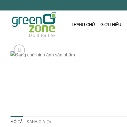
Bỏ
qua
nội
TRANG CHỦ
GIỚI THIỆU
dung
MÔ TẢ
ĐÁNH GIÁ (0)