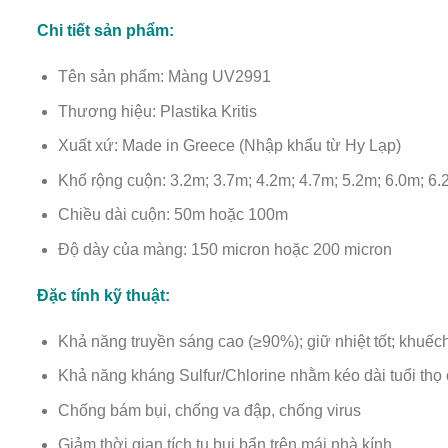
Chi tiết sản phẩm:
Tên sản phẩm: Màng UV2991
Thương hiệu: Plastika Kritis
Xuất xứ: Made in Greece (Nhập khẩu từ Hy Lạp
)
Khổ rộng cuộn: 3.2m; 3.7m; 4.2m; 4.7m; 5.2m; 6.0m; 6.
Chiều dài cuộn: 50m hoặc 100m
Độ dày của màng: 150 micron hoặc 200 micron
Đặc tính kỹ thuật:
Khả năng truyền sáng cao (≥90%); giữ nhiệt tốt; khuếc
Khả năng kháng Sulfur/Chlorine nhằm kéo dài tuổi th
Chống bám bụi, chống va đập, chống virus
Giảm thời gian tích tụ bụi bẩn trên mái nhà kính