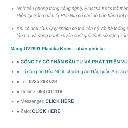
Nhờ tiên phong trong công nghệ, Plastika Kritis trở th
Hiện tại Sản phẩm từ Plastika có chế độ bảo hành tốt
Khi có nhu cầu, Quý khách có thể liên hệ với hệ thống
tận nơi và đồng hành xuyên suốt quá trình sử dụng sả
Màng UV2991 Plastika Kritis – phân phối tại:
●
CÔNG TY CỔ PHẦN ĐẦU TƯ VÀ PHÁT TRIỀN V
●
Tổ dân phố Hòa Nhất, phường An Hải, quận An Dươ
● Tel:
0225 293 629
● Hotline:
0937311116
● Messenger:
CLICK HERE
● Zalo:
CLICK HERE