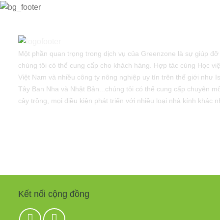
Một phần quan trọng trong dịch vụ của Greenzone là sự giúp đỡ
chúng tôi có thể cung cấp cho khách hàng. Hợp tác cùng Học vi
Việt Nam và nhiều công ty nông nghiệp uy tín trên thế giới như I
Tây Ban Nha và Nhật Bản...chúng tôi có thể cung cấp chuyên mô
cây trồng, mọi điều kiện phát triển với nhiều loại nhà kính khác 
Kết nối cộng đồng