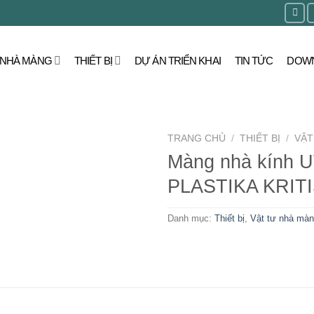
NHÀ MÀNG
THIẾT BỊ
DỰ ÁN TRIỂN KHAI
TIN TỨC
DOWN
TRANG CHỦ
/
THIẾT BỊ
/
VẬT
Màng nhà kính 
PLASTIKA KRIT
Danh mục:
Thiết bị
,
Vật tư nhà mà