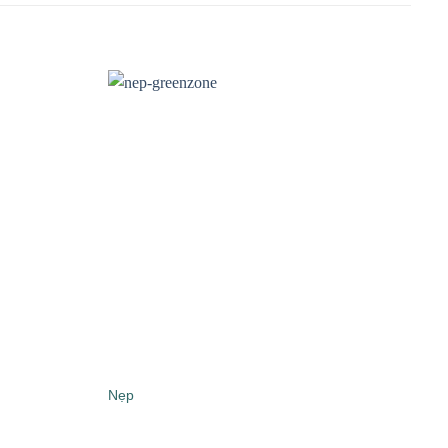
Nẹp
Mộ