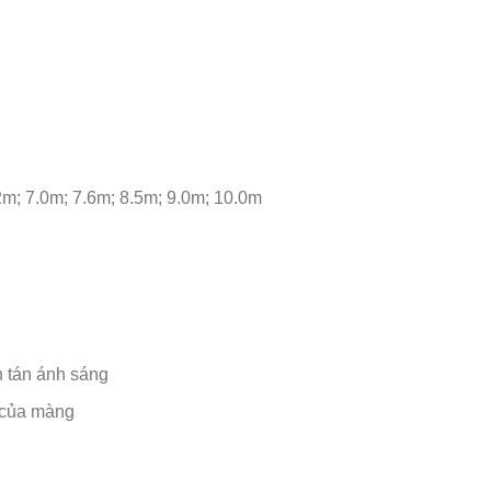
2m; 7.0m; 7.6m; 8.5m; 9.0m; 10.0m
h tán ánh sáng
ọ của màng