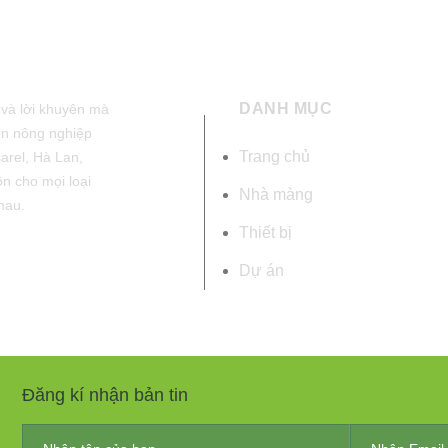
DANH MỤC
 và lời khuyên mà
ện nông nghiệp
Trang chủ
sarel, Hà Lan,
n cho mọi loại
Nhà màng
nhau.
Thiết bị
Dự án
Đăng kí nhận bản tin