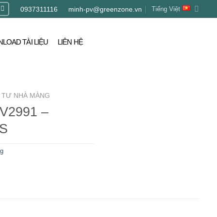
0937311116
minh-pv@greenzone.vn
Tiếng Việt
LOAD TÀI LIỆU
LIÊN HỆ
 TƯ NHÀ MÀNG
UV2991 –
IS
ng