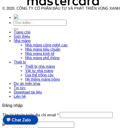
© 2020, CÔNG TY CỔ PHẦN ĐẦU TƯ VÀ PHÁT TRIỂN VÙNG XANH
Tìm
kiếm:
Trang chủ
Giới thiệu
Nhà màng
Nhà màng công nghệ cao
Nhà màng tiêu chuẩn
Nhà màng kinh tế
Nhà màng phổ thông
Thiết bị
Thiết bị nhà màng
Vật tư nhà màng
Giá thể trồng cây
Hệ thống máng trồng
Dự án triển khai
Tin tức
Download tài liệu
Liên hệ
Đăng nhập
Bắt
Tên tài khoản hoặc địa chỉ email
*
buộc
💬 Chat Zalo
Bắt
Mật khẩu
*
buộc