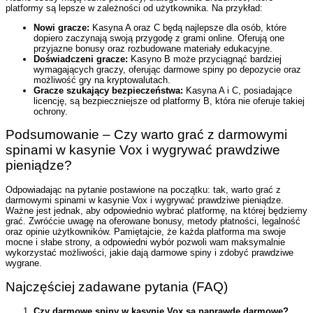
platformy są lepsze w zależności od użytkownika. Na przykład:
Nowi gracze:
Kasyna A oraz C będą najlepsze dla osób, które
dopiero zaczynają swoją przygodę z grami online. Oferują one
przyjazne bonusy oraz rozbudowane materiały edukacyjne.
Doświadczeni gracze:
Kasyno B może przyciągnąć bardziej
wymagających graczy, oferując darmowe spiny po depozycie oraz
możliwość gry na kryptowalutach.
Gracze szukający bezpieczeństwa:
Kasyna A i C, posiadające
licencję, są bezpieczniejsze od platformy B, która nie oferuje takiej
ochrony.
Podsumowanie – Czy warto grać z darmowymi
spinami w kasynie Vox i wygrywać prawdziwe
pieniądze?
Odpowiadając na pytanie postawione na początku: tak, warto grać z
darmowymi spinami w kasynie Vox i wygrywać prawdziwe pieniądze.
Ważne jest jednak, aby odpowiednio wybrać platformę, na której będziemy
grać. Zwróćcie uwagę na oferowane bonusy, metody płatności, legalność
oraz opinie użytkowników. Pamiętajcie, że każda platforma ma swoje
mocne i słabe strony, a odpowiedni wybór pozwoli wam maksymalnie
wykorzystać możliwości, jakie dają darmowe spiny i zdobyć prawdziwe
wygrane.
Najczęściej zadawane pytania (FAQ)
Czy darmowe spiny w kasynie Vox są naprawdę darmowe?