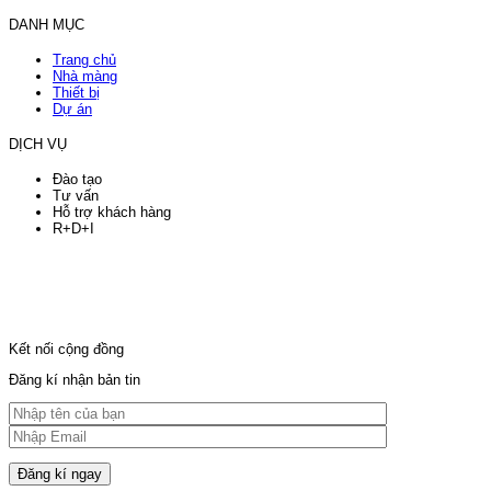
DANH MỤC
Trang chủ
Nhà màng
Thiết bị
Dự án
DỊCH VỤ
Đào tạo
Tư vấn
Hỗ trợ khách hàng
R+D+I
Kết nối cộng đồng
Đăng kí nhận bản tin