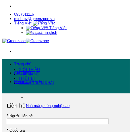
Bỏ
qua
0937311116
nội
minh-pv@greenzone.vn
dung
Tiếng Việt
Tiếng Việt
English
Trang chủ
GIỚI THIỆU
Giới thiệu
NHÀ MÀNG
THIẾT BỊ
Nhà màng
DỰ ÁN TRIỂN KHAI
Liên hệ
Nhà màng công nghệ cao
*
Người liên hệ
Nhà màng tiêu chuẩn
*
Quốc gia