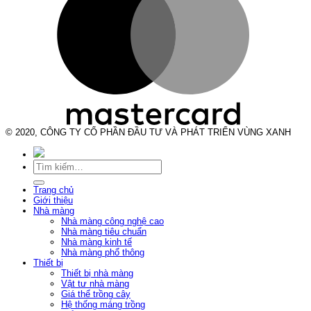
© 2020, CÔNG TY CỔ PHẦN ĐẦU TƯ VÀ PHÁT TRIỂN VÙNG XANH
Tìm
kiếm:
Trang chủ
Giới thiệu
Nhà màng
Nhà màng công nghệ cao
Nhà màng tiêu chuẩn
Nhà màng kinh tế
Nhà màng phổ thông
Thiết bị
Thiết bị nhà màng
Vật tư nhà màng
Giá thể trồng cây
Hệ thống máng trồng