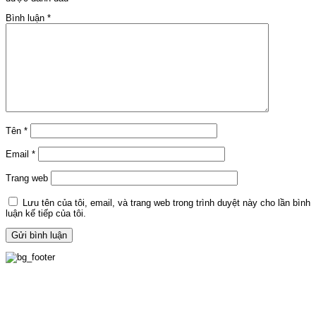
Bình luận
*
Tên
*
Email
*
Trang web
Lưu tên của tôi, email, và trang web trong trình duyệt này cho lần bình
luận kế tiếp của tôi.