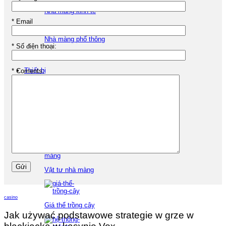
Nhà màng kinh tế
*
Email
Nhà màng phổ thông
*
Số điện thoại:
Nhà màng pin năng lượng mặt trời
Thiết bị
*
Coments:
Thiết bị nhà màng
Vật tư nhà màng
casino
Giá thể trồng cây
Jak używać podstawowe strategie w grze w