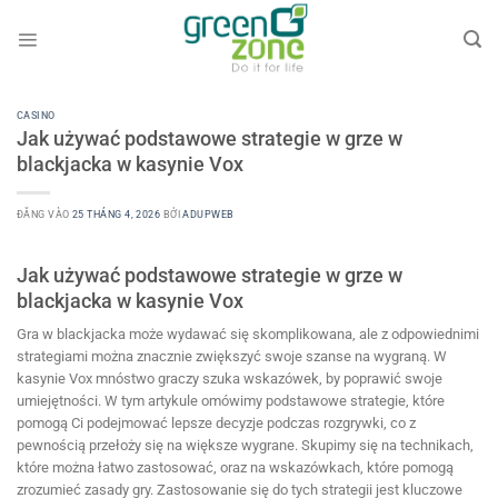
Bỏ
qua
nội
dung
CASINO
Jak używać podstawowe strategie w grze w
blackjacka w kasynie Vox
ĐĂNG VÀO
25 THÁNG 4, 2026
BỞI
ADUPWEB
Jak używać podstawowe strategie w grze w
blackjacka w kasynie Vox
Gra w blackjacka może wydawać się skomplikowana, ale z odpowiednimi
strategiami można znacznie zwiększyć swoje szanse na wygraną. W
kasynie Vox mnóstwo graczy szuka wskazówek, by poprawić swoje
umiejętności. W tym artykule omówimy podstawowe strategie, które
pomogą Ci podejmować lepsze decyzje podczas rozgrywki, co z
pewnością przełoży się na większe wygrane. Skupimy się na technikach,
które można łatwo zastosować, oraz na wskazówkach, które pomogą
zrozumieć zasady gry. Zastosowanie się do tych strategii jest kluczowe