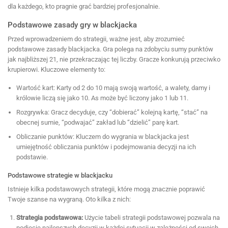
dla każdego, kto pragnie grać bardziej profesjonalnie.
Podstawowe zasady gry w blackjacka
Przed wprowadzeniem do strategii, ważne jest, aby zrozumieć
podstawowe zasady blackjacka. Gra polega na zdobyciu sumy punktów
jak najbliższej 21, nie przekraczając tej liczby. Gracze konkurują przeciwko
krupierowi. Kluczowe elementy to:
Wartość kart: Karty od 2 do 10 mają swoją wartość, a walety, damy i
królowie liczą się jako 10. As może być liczony jako 1 lub 11.
Rozgrywka: Gracz decyduje, czy “dobierać” kolejną kartę, “stać” na
obecnej sumie, “podwajać” zakład lub “dzielić” parę kart.
Obliczanie punktów: Kluczem do wygrania w blackjacka jest
umiejętność obliczania punktów i podejmowania decyzji na ich
podstawie.
Podstawowe strategie w blackjacku
Istnieje kilka podstawowych strategii, które mogą znacznie poprawić
Twoje szanse na wygraną. Oto kilka z nich:
Strategia podstawowa:
Użycie tabeli strategii podstawowej pozwala na
podjęcie najlepszych decyzji w każdej sytuacji w zależności od swoich