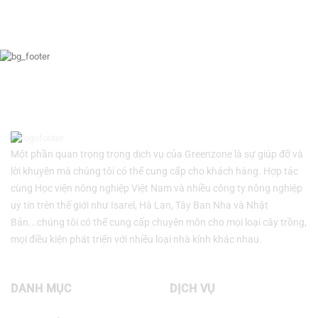
Một phần quan trọng trong dịch vụ của Greenzone là sự giúp đỡ và
lời khuyên mà chúng tôi có thể cung cấp cho khách hàng. Hợp tác
cùng Học viện nông nghiệp Việt Nam và nhiều công ty nông nghiệp
uy tín trên thế giới như Isarel, Hà Lan, Tây Ban Nha và Nhật
Bản...chúng tôi có thể cung cấp chuyên môn cho mọi loại cây trồng,
mọi điều kiện phát triển với nhiều loại nhà kính khác nhau.
DANH MỤC
DỊCH VỤ