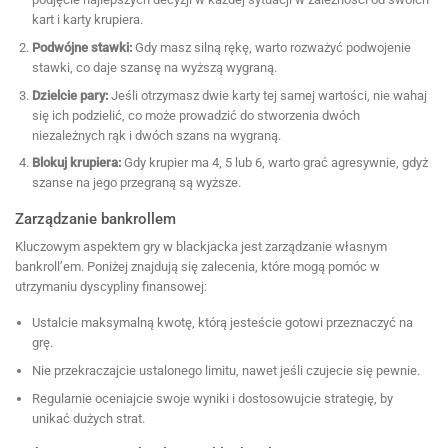
kart i karty krupiera.
Podwójne stawki:
Gdy masz silną rękę, warto rozważyć podwojenie
stawki, co daje szansę na wyższą wygraną.
Dzielcie pary:
Jeśli otrzymasz dwie karty tej samej wartości, nie wahaj
się ich podzielić, co może prowadzić do stworzenia dwóch
niezależnych rąk i dwóch szans na wygraną.
Blokuj krupiera:
Gdy krupier ma 4, 5 lub 6, warto grać agresywnie, gdyż
szanse na jego przegraną są wyższe.
Zarządzanie bankrollem
Kluczowym aspektem gry w blackjacka jest zarządzanie własnym
bankroll’em. Poniżej znajdują się zalecenia, które mogą pomóc w
utrzymaniu dyscypliny finansowej:
Ustalcie maksymalną kwotę, którą jesteście gotowi przeznaczyć na
grę.
Nie przekraczajcie ustalonego limitu, nawet jeśli czujecie się pewnie.
Regularnie oceniajcie swoje wyniki i dostosowujcie strategię, by
unikać dużych strat.