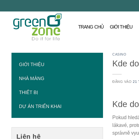
Bỏ
qua
nội
TRANG CHỦ
GIỚI THIỆU
dung
CASINO
Kde do
GIỚI THIỆU
NHÀ MÀNG
ĐĂNG VÀO
21 
THIẾT BỊ
Kde do
DỰ ÁN TRIỂN KHAI
Pokud hledá
lákavé, prot
správně vyu
Liên hệ