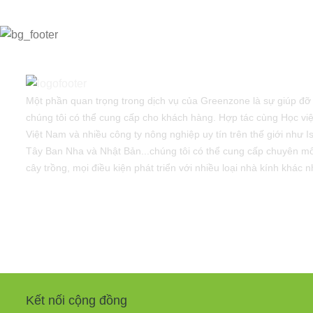
Một phần quan trọng trong dịch vụ của Greenzone là sự giúp đỡ
chúng tôi có thể cung cấp cho khách hàng. Hợp tác cùng Học vi
Việt Nam và nhiều công ty nông nghiệp uy tín trên thế giới như I
Tây Ban Nha và Nhật Bản...chúng tôi có thể cung cấp chuyên mô
cây trồng, mọi điều kiện phát triển với nhiều loại nhà kính khác 
Kết nối cộng đồng