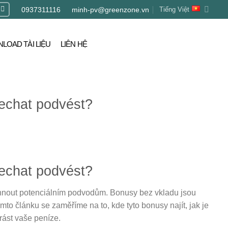
0937311116
minh-pv@greenzone.vn
Tiếng Việt
LOAD TÀI LIỆU
LIÊN HỆ
echat podvést?
echat podvést?
 vyhnout potenciálním podvodům. Bonusy bez vkladu jsou
mto článku se zaměříme na to, kde tyto bonusy najít, jak je
rást vaše peníze.