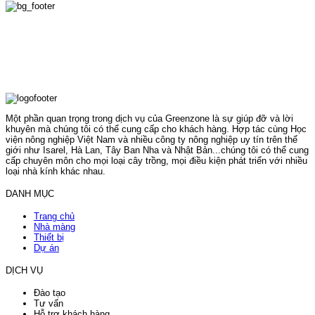
Một phần quan trọng trong dịch vụ của Greenzone là sự giúp đỡ và lời
khuyên mà chúng tôi có thể cung cấp cho khách hàng. Hợp tác cùng Học
viện nông nghiệp Việt Nam và nhiều công ty nông nghiệp uy tín trên thế
giới như Isarel, Hà Lan, Tây Ban Nha và Nhật Bản...chúng tôi có thể cung
cấp chuyên môn cho mọi loại cây trồng, mọi điều kiện phát triển với nhiều
loại nhà kính khác nhau.
DANH MỤC
Trang chủ
Nhà màng
Thiết bị
Dự án
DỊCH VỤ
Đào tạo
Tư vấn
Hỗ trợ khách hàng