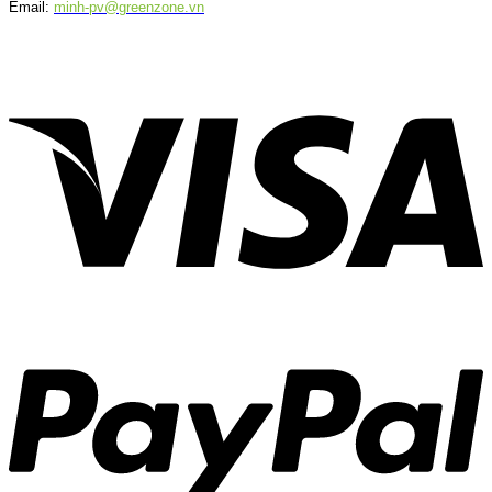
Email:
minh-pv@greenzone.vn