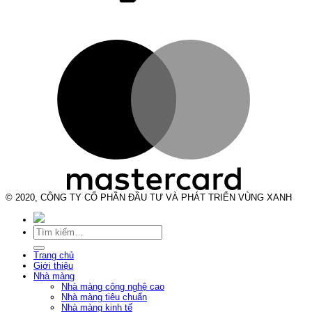
© 2020, CÔNG TY CỔ PHẦN ĐẦU TƯ VÀ PHÁT TRIỂN VÙNG XANH
Tìm
kiếm:
Trang chủ
Giới thiệu
Nhà màng
Nhà màng công nghệ cao
Nhà màng tiêu chuẩn
Nhà màng kinh tế