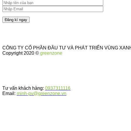
CÔNG TY CỔ PHẦN ĐẦU TƯ VÀ PHÁT TRIỂN VÙNG XAN
Copyright 2020 ©
greenzone
Tư vấn khách hàng:
0937311116
Email:
minh-pv@greenzone.vn