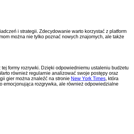
czeń i strategii. Zdecydowanie warto korzystać z platform
ormom można nie tylko poznać nowych znajomych, ale także
 tej formy rozrywki. Dzięki odpowiedniemu ustaleniu budżetu
Warto również regularnie analizować swoje postępy oraz
egii gier można znaleźć na stronie
New York Times
, która
ylko emocjonująca rozgrywka, ale również odpowiedzialne