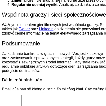
Zmieniaj gry:
Nie skupiaj się na jednej grze przez długi
Regularnie oceniaj wyniki:
Analizuj, co działa, a co n
Wspólnota graczy i sieci społecznościowe
Ważnym elementem gier filmowych jest wspólnota graczy. Siec
takich jak
Twitter
oraz
LinkedIn
do dzielenia się pomysłami or
zdobyć cenne informacje na temat efektywnego zarządzania b
Podsumowanie
Zarządzanie bankrolla w grach filmowych Vox jest kluczowym 
oraz zastosowaniu sprawdzonych strategii, każdy gracz może 
korzystać z zewnętrznych źródeł informacji, aby stale rozwijać
regularnie publikuje artykuły dotyczące gier i zarządzania b
podejście do finansów.
Để lại một bình luận
Email của bạn sẽ không được hiển thị công khai.
Các trường 