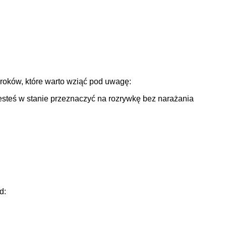
kroków, które warto wziąć pod uwagę:
jesteś w stanie przeznaczyć na rozrywkę bez narażania
d: