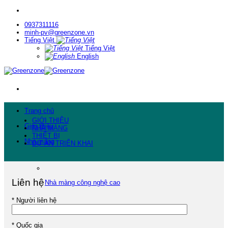
Bỏ
qua
0937311116
nội
minh-pv@greenzone.vn
dung
Tiếng Việt
Tiếng Việt
English
Trang chủ
GIỚI THIỆU
Giới thiệu
NHÀ MÀNG
THIẾT BỊ
Nhà màng
DỰ ÁN TRIỂN KHAI
Liên hệ
Nhà màng công nghệ cao
*
Người liên hệ
Nhà màng tiêu chuẩn
*
Quốc gia