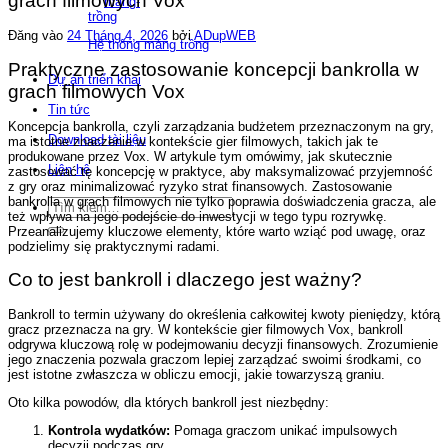
grach filmowych Vox
Đăng vào
24 Tháng 4, 2026
bởi
ADupWEB
Hệ thống máng trồng
Praktyczne zastosowanie koncepcji bankrolla w
Dự án triển khai
grach filmowych Vox
Tin tức
Koncepcja bankrolla, czyli zarządzania budżetem przeznaczonym na gry,
Download tài liệu
ma istotne znaczenie w kontekście gier filmowych, takich jak te
produkowane przez Vox. W artykule tym omówimy, jak skutecznie
Liên hệ
zastosować tę koncepcję w praktyce, aby maksymalizować przyjemność
z gry oraz minimalizować ryzyko strat finansowych. Zastosowanie
bankrolla w grach filmowych nie tylko poprawia doświadczenia gracza, ale
Tìm
też wpływa na jego podejście do inwestycji w tego typu rozrywkę.
kiếm:
Przeanalizujemy kluczowe elementy, które warto wziąć pod uwagę, oraz
podzielimy się praktycznymi radami.
Co to jest bankroll i dlaczego jest ważny?
Bankroll to termin używany do określenia całkowitej kwoty pieniędzy, którą
gracz przeznacza na gry. W kontekście gier filmowych Vox, bankroll
odgrywa kluczową rolę w podejmowaniu decyzji finansowych. Zrozumienie
jego znaczenia pozwala graczom lepiej zarządzać swoimi środkami, co
jest istotne zwłaszcza w obliczu emocji, jakie towarzyszą graniu.
Oto kilka powodów, dla których bankroll jest niezbędny:
Kontrola wydatków:
Pomaga graczom unikać impulsowych
decyzji podczas gry.