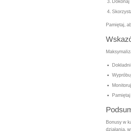
Dokonaj 
Skorzyst
Pamiętaj, a
Wskazó
Maksymaliza
Dokładni
Wypróbuj 
Monitoruj
Pamiętaj
Podsu
Bonusy w ka
działania, 