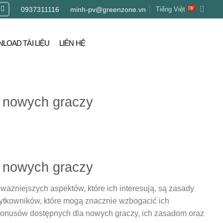
0937311116
minh-pv@greenzone.vn
Tiếng Việt
LOAD TÀI LIỆU
LIÊN HỆ
a nowych graczy
a nowych graczy
ważniejszych aspektów, które ich interesują, są zasady
ytkowników, które mogą znacznie wzbogacić ich
 bonusów dostępnych dla nowych graczy, ich zasadom oraz