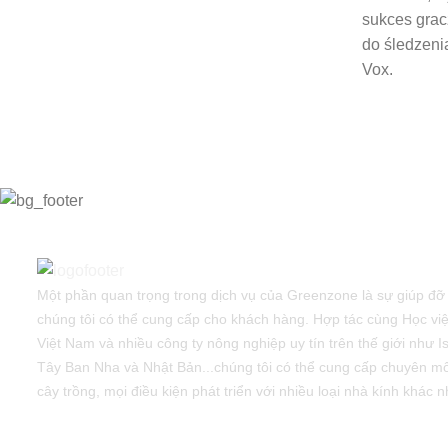
sukces gra
do śledzeni
Vox.
Một phần quan trọng trong dịch vụ của Greenzone là sự giúp đỡ
chúng tôi có thể cung cấp cho khách hàng. Hợp tác cùng Học vi
Việt Nam và nhiều công ty nông nghiệp uy tín trên thế giới như I
Tây Ban Nha và Nhật Bản...chúng tôi có thể cung cấp chuyên mô
cây trồng, mọi điều kiện phát triển với nhiều loại nhà kính khác 