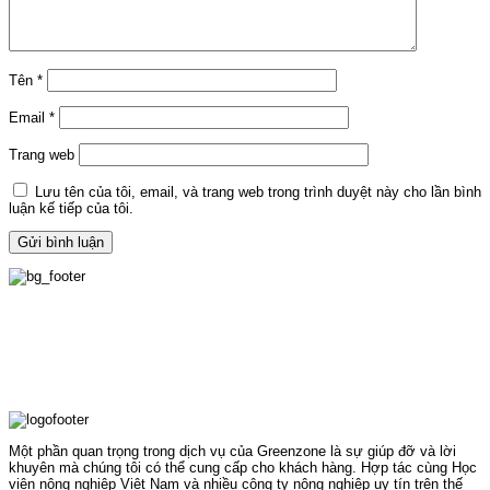
Tên
*
Email
*
Trang web
Lưu tên của tôi, email, và trang web trong trình duyệt này cho lần bình
luận kế tiếp của tôi.
Một phần quan trọng trong dịch vụ của Greenzone là sự giúp đỡ và lời
khuyên mà chúng tôi có thể cung cấp cho khách hàng. Hợp tác cùng Học
viện nông nghiệp Việt Nam và nhiều công ty nông nghiệp uy tín trên thế