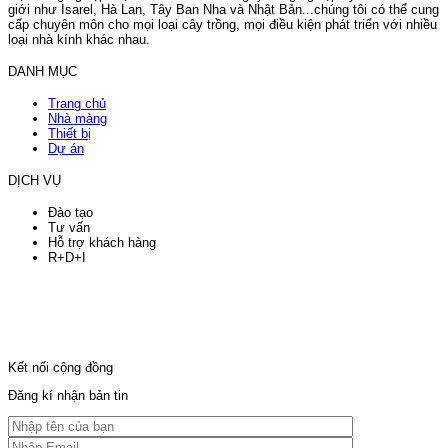
giới như Isarel, Hà Lan, Tây Ban Nha và Nhật Bản...chúng tôi có thể cung
cấp chuyên môn cho mọi loại cây trồng, mọi điều kiện phát triển với nhiều
loại nhà kính khác nhau.
DANH MỤC
Trang chủ
Nhà màng
Thiết bị
Dự án
DỊCH VỤ
Đào tạo
Tư vấn
Hỗ trợ khách hàng
R+D+I
Kết nối cộng đồng
Đăng kí nhận bản tin