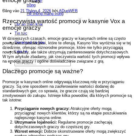
emocje graczy
Đăng vào
21 Tháng 4, 2026
bởi
ADupWEB
Hệ thống máng trồng
Rzeczywista wartość promocji w kasynie Vox a
Dự án triển khai
emocje graczy
Tin tức
W dzisiejszych czasach, emocje graczy w kasynach online są często
Download tài liệu
powiązane z promocjami, które te oferują. Kasyno Vox wyróżnia się w tej
dziedzinie, oferując różnorodne promocje, które nie tylko przyciągają
Liên hệ
nowych graczy, ale także utrzymują zainteresowanie dotychczasowych.
W tym artykule zbadamy, jak rzeczywista wartość tych promocji wpływa
na emocje graczy i ogólne doświadczenie związane z grą.
Tìm
kiếm:
Dlaczego promocje są ważne?
Promocje w kasynach online odgrywają kluczową rolę w przyciąganiu
graczy. Są one sposobem na zaoferowanie wartości dodanej do
standardowych gier, co sprawia, że gracze czują się bardziej
zmotywowani do zakupu. Istnieje kilka powodów, dla których promocje są
tak istotne:
Przyciąganie nowych graczy:
Atrakcyjne oferty mogą
przyciągnąć nowych klientów, którzy są na etapie poszukiwania
najlepszego kasyna online.
Utrzymanie lojalności:
Regularne promocje zachęcają
dotychczasowych graczy do częstszej gry.
Wzrost emocji:
Dobrze skonstruowane oferty mogą zwiększyć
napływ adrenaliny podczas gry.