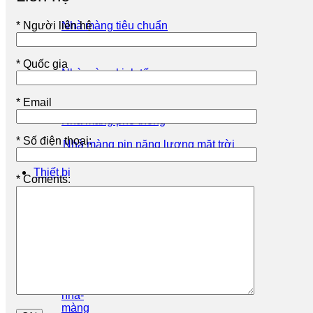
*
Người liên hệ
Nhà màng tiêu chuẩn
*
Quốc gia
Nhà màng kinh tế
*
Email
Nhà màng phổ thông
*
Số điện thoại:
Nhà màng pin năng lượng mặt trời
Thiết bị
*
Coments:
Thiết bị nhà màng