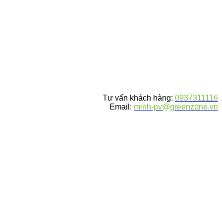
Tư vấn khách hàng:
0937311116
Email:
minh-pv@greenzone.vn