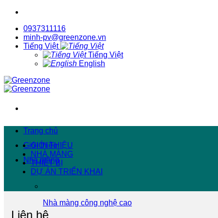
Bỏ
qua
0937311116
nội
minh-pv@greenzone.vn
dung
Tiếng Việt
Tiếng Việt
English
Trang chủ
Giới thiệu
GIỚI THIỆU
NHÀ MÀNG
Nhà màng
THIẾT BỊ
DỰ ÁN TRIỂN KHAI
Nhà màng công nghệ cao
Liên hệ