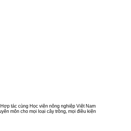
. Hợp tác cùng Học viện nông nghiệp Việt Nam
uyên môn cho mọi loại cây trồng, mọi điều kiện