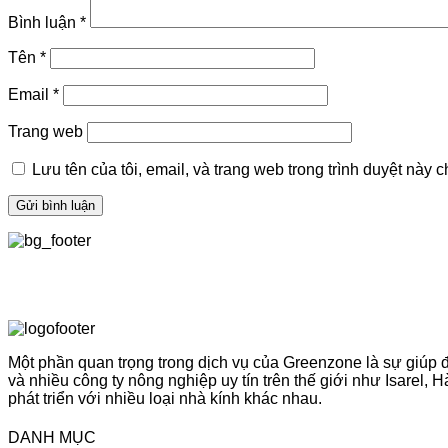
Bình luận
*
Tên
*
Email
*
Trang web
Lưu tên của tôi, email, và trang web trong trình duyệt này ch
Một phần quan trọng trong dịch vụ của Greenzone là sự giúp 
và nhiều công ty nông nghiệp uy tín trên thế giới như Isarel,
phát triển với nhiều loại nhà kính khác nhau.
DANH MỤC