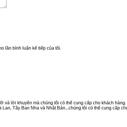
o lần bình luận kế tiếp của tôi.
đỡ và lời khuyên mà chúng tôi có thể cung cấp cho khách hàng
 Hà Lan, Tây Ban Nha và Nhật Bản...chúng tôi có thể cung cấp ch