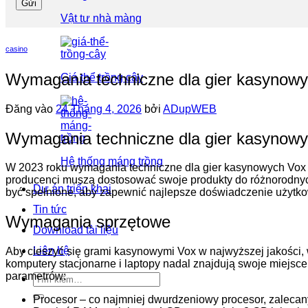
Vật tư nhà màng
casino
Wymagania techniczne dla gier kasynowy
Giá thể trồng cây
Đăng vào
24 Tháng 4, 2026
bởi
ADupWEB
Wymagania techniczne dla gier kasynowy
Hệ thống máng trồng
W 2023 roku wymagania techniczne dla gier kasynowych Vox sta
producenci muszą dostosować swoje produkty do różnorodnyc
Dự án triển khai
być spełnione, aby zapewnić najlepsze doświadczenie użytk
Tin tức
Wymagania sprzętowe
Download tài liệu
Liên hệ
Aby cieszyć się grami kasynowymi Vox w najwyższej jakości
komputery stacjonarne i laptopy nadal znajdują swoje miejsc
parametrów:
Tìm
kiếm:
Procesor – co najmniej dwurdzeniowy procesor, zalecan