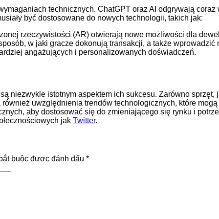
wymaganiach technicznych. ChatGPT oraz AI odgrywają coraz 
usiały być dostosowane do nowych technologii, takich jak:
rzonej rzeczywistości (AR) otwierają nowe możliwości dla dewe
 sposób, w jaki gracze dokonują transakcji, a także wprowadzi
ardziej angażujących i personalizowanych doświadczeń.
są niezwykle istotnym aspektem ich sukcesu. Zarówno sprzęt,
a również uwzględnienia trendów technologicznych, które mogą
nych, aby dostosować się do zmieniającego się rynku i potrze
połecznościowych jak
Twitter
.
bắt buộc được đánh dấu
*