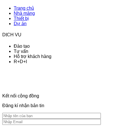
Trang chủ
Nhà màng
Thiết bị
Dự án
DỊCH VỤ
Đào tạo
Tư vấn
Hỗ trợ khách hàng
R+D+I
Kết nối cộng đồng
Đăng kí nhận bản tin