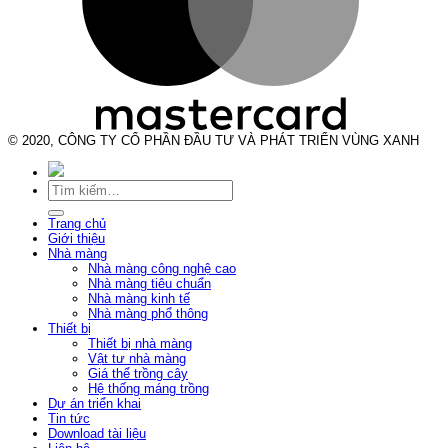
© 2020, CÔNG TY CỔ PHẦN ĐẦU TƯ VÀ PHÁT TRIỂN VÙNG XANH
Tìm
kiếm:
Trang chủ
Giới thiệu
Nhà màng
Nhà màng công nghệ cao
Nhà màng tiêu chuẩn
Nhà màng kinh tế
Nhà màng phổ thông
Thiết bị
Thiết bị nhà màng
Vật tư nhà màng
Giá thể trồng cây
Hệ thống máng trồng
Dự án triển khai
Tin tức
Download tài liệu