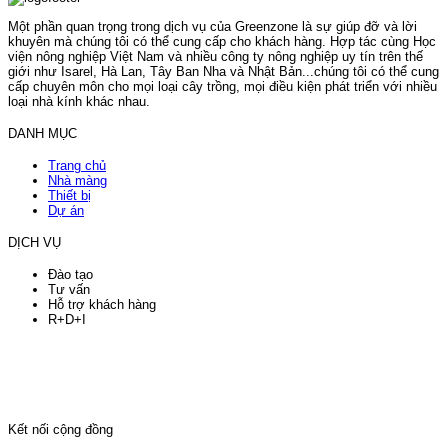
Một phần quan trọng trong dịch vụ của Greenzone là sự giúp đỡ và lời
khuyên mà chúng tôi có thể cung cấp cho khách hàng. Hợp tác cùng Học
viện nông nghiệp Việt Nam và nhiều công ty nông nghiệp uy tín trên thế
giới như Isarel, Hà Lan, Tây Ban Nha và Nhật Bản...chúng tôi có thể cung
cấp chuyên môn cho mọi loại cây trồng, mọi điều kiện phát triển với nhiều
loại nhà kính khác nhau.
DANH MỤC
Trang chủ
Nhà màng
Thiết bị
Dự án
DỊCH VỤ
Đào tạo
Tư vấn
Hỗ trợ khách hàng
R+D+I
Kết nối cộng đồng