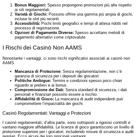
Bonus Maggiori:
Spesso propongono promozioni più alte rispetto
ai siti regolamentati.
Varietà di Giochi:
Possono offrire una gamma più ampia di giochi,
incluse le slot più recenti.
Accessibilità:
Pochi limiti geografici e tempi di attesa ridotti nel
processo di registrazione.
Opzioni di Pagamento Diverse:
Spesso accettano metodi di
pagamento alternativi come criptovalute.
I Rischi dei Casinò Non AAMS
Nonostante i vantaggi, ci sono rischi significativi associati ai casinò non
AAMS:
Mancanza di Protezione:
Senza regolamentazione, non c’è
garanzia di sicurezza per i depositi dei giocatori.
Politiche Ambigue:
Termini e condizioni spesso poco chiari
riguardo ai prelievi e ai bonus.
Compromissione dei Dati:
Senza standard di sicurezza, i dati
personali e finanziari possono essere a rischio.
Affidabilità di Gioco:
La mancanza di audit indipendenti può
compromettere l’imparzialità dei giochi.
Casinò Regolamentati: Vantaggi e Protezioni
I casinò regolamentati, d’altra parte, sono sottoposti a rigorosi controlli e
vantano maggiore affidabilità. Le licenze di gioco garantiscono un livello di
protezione superiore per i giocatori, includendo misure di sicurezza e audit
regolari. Ecco alcuni dei loro principali vantaggi: