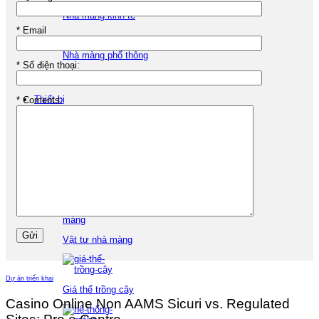
Nhà màng kinh tế
*
Email
Nhà màng phổ thông
*
Số điện thoại:
Nhà màng pin năng lượng mặt trời
Thiết bị
*
Coments:
Thiết bị nhà màng
Vật tư nhà màng
Dự án triển khai
Giá thể trồng cây
Casino Online Non AAMS Sicuri vs. Regulated