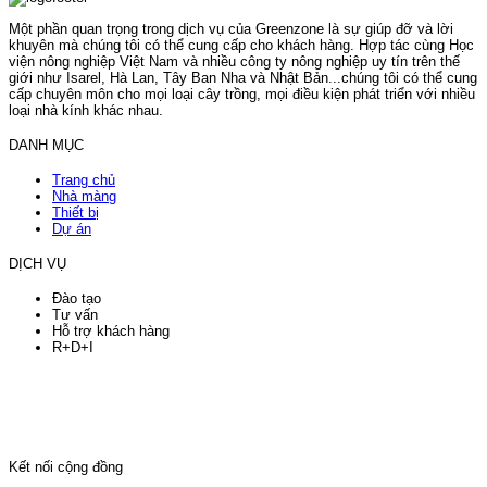
Một phần quan trọng trong dịch vụ của Greenzone là sự giúp đỡ và lời
khuyên mà chúng tôi có thể cung cấp cho khách hàng. Hợp tác cùng Học
viện nông nghiệp Việt Nam và nhiều công ty nông nghiệp uy tín trên thế
giới như Isarel, Hà Lan, Tây Ban Nha và Nhật Bản...chúng tôi có thể cung
cấp chuyên môn cho mọi loại cây trồng, mọi điều kiện phát triển với nhiều
loại nhà kính khác nhau.
DANH MỤC
Trang chủ
Nhà màng
Thiết bị
Dự án
DỊCH VỤ
Đào tạo
Tư vấn
Hỗ trợ khách hàng
R+D+I
Kết nối cộng đồng