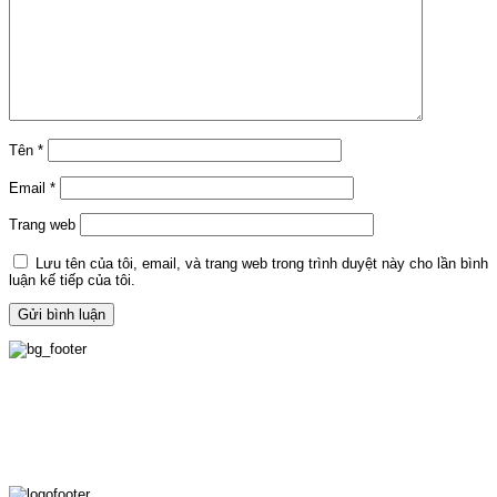
Tên
*
Email
*
Trang web
Lưu tên của tôi, email, và trang web trong trình duyệt này cho lần bình
luận kế tiếp của tôi.