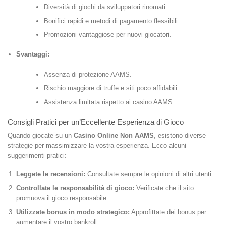
Diversità di giochi da sviluppatori rinomati.
Bonifici rapidi e metodi di pagamento flessibili.
Promozioni vantaggiose per nuovi giocatori.
Svantaggi:
Assenza di protezione AAMS.
Rischio maggiore di truffe e siti poco affidabili.
Assistenza limitata rispetto ai casino AAMS.
Consigli Pratici per un’Eccellente Esperienza di Gioco
Quando giocate su un
Casino Online Non AAMS
, esistono diverse
strategie per massimizzare la vostra esperienza. Ecco alcuni
suggerimenti pratici:
Leggete le recensioni:
Consultate sempre le opinioni di altri utenti.
Controllate le responsabilità di gioco:
Verificate che il sito
promuova il gioco responsabile.
Utilizzate bonus in modo strategico:
Approfittate dei bonus per
aumentare il vostro bankroll.