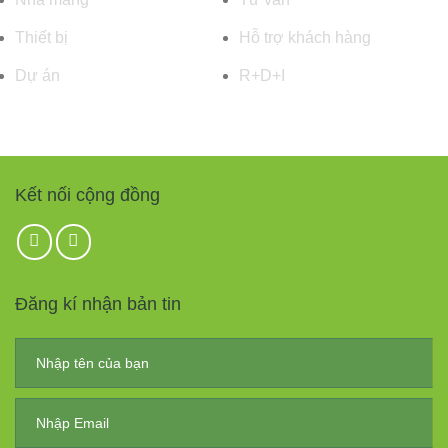
Thiết bị
Hỗ trợ khách hàng
Dự án
R+D+I
Kết nối cộng đồng
Đăng kí nhận bản tin