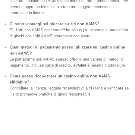
Non tutti i casino non AAMS sono rischiosi, ma è fondamentale fare
ricerche approfondite sulla piattaforma, leggere recensioni e
controllare la licenza.
Ci sono vantaggi nel giocare su siti non AAMS?
Sì, i siti non AAMS possono offrire bonus più generosi e una varietà
di giochi che i siti AAMS potrebbero non avere.
Quali metodi di pagamento posso utilizzare sui casino online
non AAMS?
Le piattaforme non AAMS spesso offrono una varietà di metodi di
pagamento, incluse carte di credito, eWallet e persino criptovalute.
Come posso riconoscere un casino online non AAMS
affidabile?
Controllate la licenza, leggete recensioni di altri utenti e verificate se
il sito promuove pratiche di gioco responsabile.