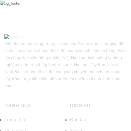
Một phần quan trọng trong dịch vụ của Greenzone là sự giúp đỡ
và lời khuyên mà chúng tôi có thể cung cấp cho khách hàng. Hợp
tác cùng Học viện nông nghiệp Việt Nam và nhiều công ty nông
nghiệp uy tín trên thế giới như Isarel, Hà Lan, Tây Ban Nha và
Nhật Bản...chúng tôi có thể cung cấp chuyên môn cho mọi loại
cây trồng, mọi điều kiện phát triển với nhiều loại nhà kính khác
nhau.
DANH MỤC
DỊCH VỤ
Trang chủ
Đào tạo
Nhà màng
Tư vấn