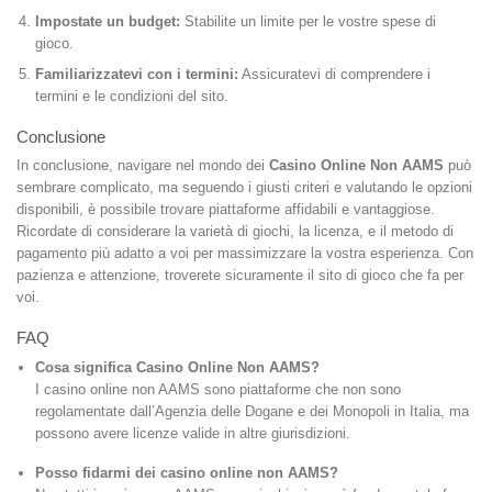
Impostate un budget:
Stabilite un limite per le vostre spese di
gioco.
Familiarizzatevi con i termini:
Assicuratevi di comprendere i
termini e le condizioni del sito.
Conclusione
In conclusione, navigare nel mondo dei
Casino Online Non AAMS
può
sembrare complicato, ma seguendo i giusti criteri e valutando le opzioni
disponibili, è possibile trovare piattaforme affidabili e vantaggiose.
Ricordate di considerare la varietà di giochi, la licenza, e il metodo di
pagamento più adatto a voi per massimizzare la vostra esperienza. Con
pazienza e attenzione, troverete sicuramente il sito di gioco che fa per
voi.
FAQ
Cosa significa Casino Online Non AAMS?
I casino online non AAMS sono piattaforme che non sono
regolamentate dall’Agenzia delle Dogane e dei Monopoli in Italia, ma
possono avere licenze valide in altre giurisdizioni.
Posso fidarmi dei casino online non AAMS?