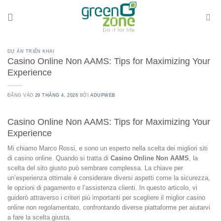
Bỏ
qua
nội
dung
DỰ ÁN TRIỂN KHAI
Casino Online Non AAMS: Tips for Maximizing Your
Experience
ĐĂNG VÀO
29 THÁNG 4, 2026
BỞI
ADUPWEB
Casino Online Non AAMS: Tips for Maximizing Your
Experience
Mi chiamo Marco Rossi, e sono un esperto nella scelta dei migliori siti
di casino online. Quando si tratta di
Casino Online Non AAMS
, la
scelta del sito giusto può sembrare complessa. La chiave per
un’esperienza ottimale è considerare diversi aspetti come la sicurezza,
le opzioni di pagamento e l’assistenza clienti. In questo articolo, vi
guiderò attraverso i criteri più importanti per scegliere il miglior casino
online non regolamentato, confrontando diverse piattaforme per aiutarvi
a fare la scelta giusta.