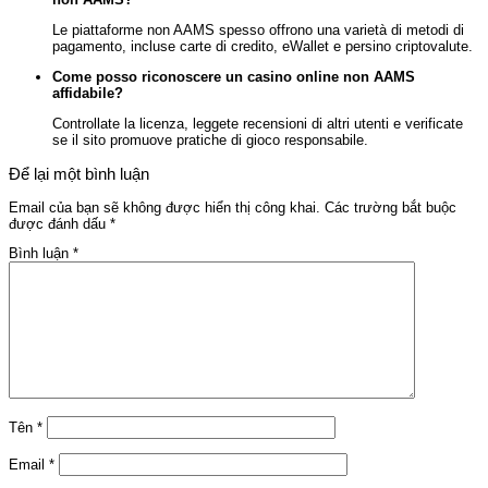
Le piattaforme non AAMS spesso offrono una varietà di metodi di
pagamento, incluse carte di credito, eWallet e persino criptovalute.
Come posso riconoscere un casino online non AAMS
affidabile?
Controllate la licenza, leggete recensioni di altri utenti e verificate
se il sito promuove pratiche di gioco responsabile.
Để lại một bình luận
Email của bạn sẽ không được hiển thị công khai.
Các trường bắt buộc
được đánh dấu
*
Bình luận
*
Tên
*
Email
*