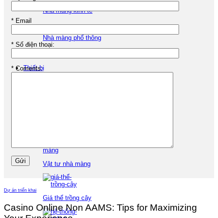
Nhà màng kinh tế
*
Email
Nhà màng phổ thông
*
Số điện thoại:
Nhà màng pin năng lượng mặt trời
Thiết bị
*
Coments:
Thiết bị nhà màng
Vật tư nhà màng
Dự án triển khai
Giá thể trồng cây
Casino Online Non AAMS: Tips for Maximizing