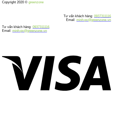
Copyright 2020 ©
greenzone
Tư vấn khách hàng:
0937311116
Email:
minh-pv@greenzone.vn
Tư vấn khách hàng:
0937311116
Email:
minh-pv@greenzone.vn