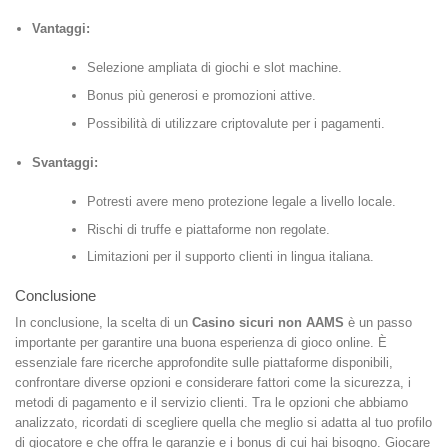
Vantaggi:
Selezione ampliata di giochi e slot machine.
Bonus più generosi e promozioni attive.
Possibilità di utilizzare criptovalute per i pagamenti.
Svantaggi:
Potresti avere meno protezione legale a livello locale.
Rischi di truffe e piattaforme non regolate.
Limitazioni per il supporto clienti in lingua italiana.
Conclusione
In conclusione, la scelta di un
Casino sicuri non AAMS
è un passo
importante per garantire una buona esperienza di gioco online. È
essenziale fare ricerche approfondite sulle piattaforme disponibili,
confrontare diverse opzioni e considerare fattori come la sicurezza, i
metodi di pagamento e il servizio clienti. Tra le opzioni che abbiamo
analizzato, ricordati di scegliere quella che meglio si adatta al tuo profilo
di giocatore e che offra le garanzie e i bonus di cui hai bisogno. Giocare