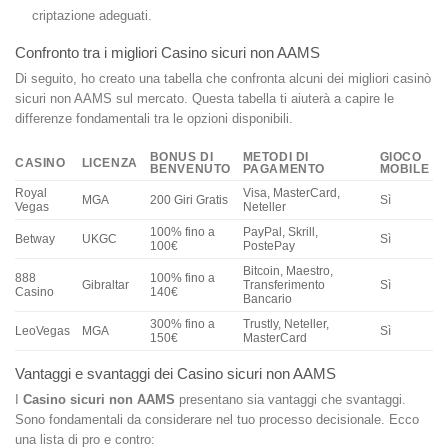
criptazione adeguati.
Confronto tra i migliori Casino sicuri non AAMS
Di seguito, ho creato una tabella che confronta alcuni dei migliori casinò
sicuri non AAMS sul mercato. Questa tabella ti aiuterà a capire le
differenze fondamentali tra le opzioni disponibili.
BONUS DI
METODI DI
GIOCO
CASINO
LICENZA
BENVENUTO
PAGAMENTO
MOBILE
Royal
Visa, MasterCard,
MGA
200 Giri Gratis
Sì
Vegas
Neteller
100% fino a
PayPal, Skrill,
Betway
UKGC
Sì
100€
PostePay
Bitcoin, Maestro,
888
100% fino a
Gibraltar
Transferimento
Sì
Casino
140€
Bancario
300% fino a
Trustly, Neteller,
LeoVegas
MGA
Sì
150€
MasterCard
Vantaggi e svantaggi dei Casino sicuri non AAMS
I
Casino sicuri non AAMS
presentano sia vantaggi che svantaggi.
Sono fondamentali da considerare nel tuo processo decisionale. Ecco
una lista di pro e contro: