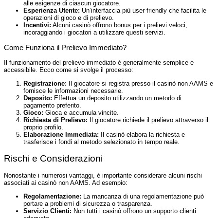
alle esigenze di ciascun giocatore.
Esperienza Utente:
Un’interfaccia più user-friendly che facilita le
operazioni di gioco e di prelievo.
Incentivi:
Alcuni casinò offrono bonus per i prelievi veloci,
incoraggiando i giocatori a utilizzare questi servizi.
Come Funziona il Prelievo Immediato?
Il funzionamento del prelievo immediato è generalmente semplice e
accessibile. Ecco come si svolge il processo:
Registrazione:
Il giocatore si registra presso il casinò non AAMS e
fornisce le informazioni necessarie.
Deposito:
Effettua un deposito utilizzando un metodo di
pagamento preferito.
Gioco:
Gioca e accumula vincite.
Richiesta di Prelievo:
Il giocatore richiede il prelievo attraverso il
proprio profilo.
Elaborazione Immediata:
Il casinò elabora la richiesta e
trasferisce i fondi al metodo selezionato in tempo reale.
Rischi e Considerazioni
Nonostante i numerosi vantaggi, è importante considerare alcuni rischi
associati ai casinò non AAMS. Ad esempio:
Regolamentazione:
La mancanza di una regolamentazione può
portare a problemi di sicurezza o trasparenza.
Servizio Clienti:
Non tutti i casinò offrono un supporto clienti