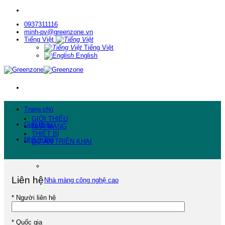
Bỏ
qua
0937311116
nội
minh-pv@greenzone.vn
dung
Tiếng Việt
Tiếng Việt
English
Trang chủ
GIỚI THIỆU
Giới thiệu
NHÀ MÀNG
THIẾT BỊ
Nhà màng
DỰ ÁN TRIỂN KHAI
Liên hệ
Nhà màng công nghệ cao
*
Người liên hệ
Nhà màng tiêu chuẩn
*
Quốc gia