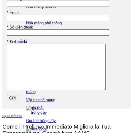
Nhà màng kinh tế
*
Email
Nhà màng phổ thông
*
Số điện thoại:
Nhà màng pin năng lượng mặt trời
Thiết bị
*
Coments:
Thiết bị nhà màng
Vật tư nhà màng
Dự án triển khai
Giá thể trồng cây
Come il Prelievo Immediato Migliora la Tua