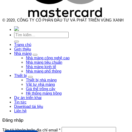
© 2020, CÔNG TY CỔ PHẦN ĐẦU TƯ VÀ PHÁT TRIỂN VÙNG XANH
Tìm
kiếm:
Trang chủ
Giới thiệu
Nhà màng
Nhà màng công nghệ cao
Nhà màng tiêu chuẩn
Nhà màng kinh tế
Nhà màng phổ thông
Thiết bị
Thiết bị nhà màng
Vật tư nhà màng
Giá thể trồng cây
Hệ thống máng trồng
Dự án triển khai
Tin tức
Download tài liệu
Liên hệ
Đăng nhập
Bắt
Tên tài khoản hoặc địa chỉ email
*