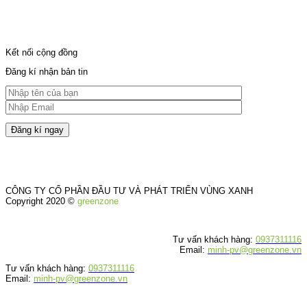
Kết nối cộng đồng
Đăng kí nhận bản tin
CÔNG TY CỔ PHẦN ĐẦU TƯ VÀ PHÁT TRIỂN VÙNG XANH
Copyright 2020 ©
greenzone
Tư vấn khách hàng:
0937311116
Email:
minh-pv@greenzone.vn
Tư vấn khách hàng:
0937311116
Email:
minh-pv@greenzone.vn