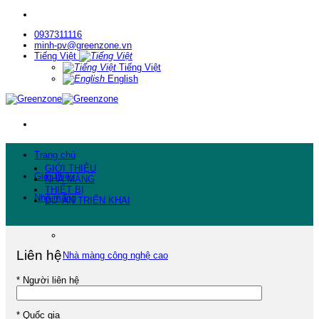
Bỏ
qua
0937311116
nội
minh-pv@greenzone.vn
dung
Tiếng Việt
Tiếng Việt
English
Trang chủ
GIỚI THIỆU
Giới thiệu
NHÀ MÀNG
THIẾT BỊ
Nhà màng
DỰ ÁN TRIỂN KHAI
Liên hệ
Nhà màng công nghệ cao
*
Người liên hệ
Nhà màng tiêu chuẩn
*
Quốc gia