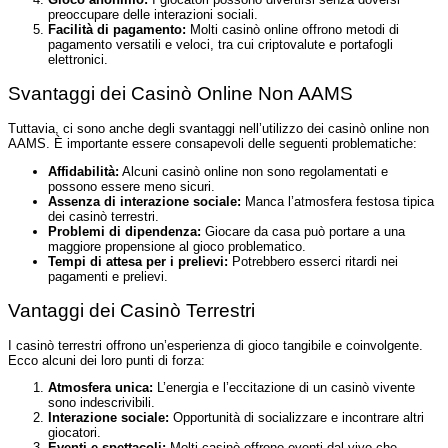
preoccupare delle interazioni sociali.
Facilità di pagamento:
Molti casinò online offrono metodi di
pagamento versatili e veloci, tra cui criptovalute e portafogli
elettronici.
Svantaggi dei Casinò Online Non AAMS
Tuttavia, ci sono anche degli svantaggi nell’utilizzo dei casinò online non
AAMS. È importante essere consapevoli delle seguenti problematiche:
Affidabilità:
Alcuni casinò online non sono regolamentati e
possono essere meno sicuri.
Assenza di interazione sociale:
Manca l’atmosfera festosa tipica
dei casinò terrestri.
Problemi di dipendenza:
Giocare da casa può portare a una
maggiore propensione al gioco problematico.
Tempi di attesa per i prelievi:
Potrebbero esserci ritardi nei
pagamenti e prelievi.
Vantaggi dei Casinò Terrestri
I casinò terrestri offrono un’esperienza di gioco tangibile e coinvolgente.
Ecco alcuni dei loro punti di forza:
Atmosfera unica:
L’energia e l’eccitazione di un casinò vivente
sono indescrivibili.
Interazione sociale:
Opportunità di socializzare e incontrare altri
giocatori.
Eventi e spettacoli:
Molti casinò offrono eventi dal vivo che