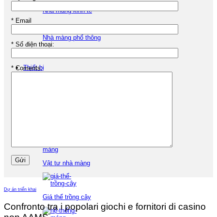
Nhà màng kinh tế
*
Email
Nhà màng phổ thông
*
Số điện thoại:
Nhà màng pin năng lượng mặt trời
Thiết bị
*
Coments:
Thiết bị nhà màng
Vật tư nhà màng
Dự án triển khai
Giá thể trồng cây
Confronto tra i popolari giochi e fornitori di casino