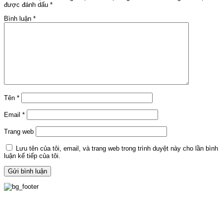
được đánh dấu
*
Bình luận
*
Tên
*
Email
*
Trang web
Lưu tên của tôi, email, và trang web trong trình duyệt này cho lần bình
luận kế tiếp của tôi.