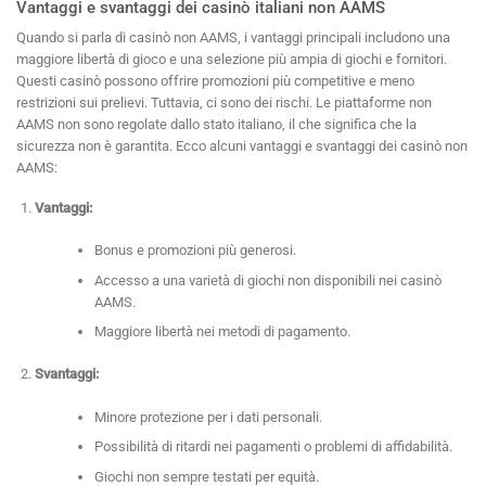
Vantaggi e svantaggi dei casinò italiani non AAMS
Quando si parla di casinò non AAMS, i vantaggi principali includono una
maggiore libertà di gioco e una selezione più ampia di giochi e fornitori.
Questi casinò possono offrire promozioni più competitive e meno
restrizioni sui prelievi. Tuttavia, ci sono dei rischi. Le piattaforme non
AAMS non sono regolate dallo stato italiano, il che significa che la
sicurezza non è garantita. Ecco alcuni vantaggi e svantaggi dei casinò non
AAMS:
Vantaggi:
Bonus e promozioni più generosi.
Accesso a una varietà di giochi non disponibili nei casinò
AAMS.
Maggiore libertà nei metodi di pagamento.
Svantaggi:
Minore protezione per i dati personali.
Possibilità di ritardi nei pagamenti o problemi di affidabilità.
Giochi non sempre testati per equità.