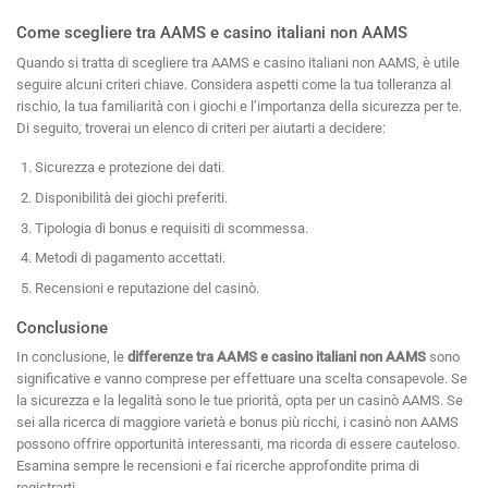
Come scegliere tra AAMS e casino italiani non AAMS
Quando si tratta di scegliere tra AAMS e casino italiani non AAMS, è utile
seguire alcuni criteri chiave. Considera aspetti come la tua tolleranza al
rischio, la tua familiarità con i giochi e l’importanza della sicurezza per te.
Di seguito, troverai un elenco di criteri per aiutarti a decidere:
Sicurezza e protezione dei dati.
Disponibilità dei giochi preferiti.
Tipologia di bonus e requisiti di scommessa.
Metodi di pagamento accettati.
Recensioni e reputazione del casinò.
Conclusione
In conclusione, le
differenze tra AAMS e casino italiani non AAMS
sono
significative e vanno comprese per effettuare una scelta consapevole. Se
la sicurezza e la legalità sono le tue priorità, opta per un casinò AAMS. Se
sei alla ricerca di maggiore varietà e bonus più ricchi, i casinò non AAMS
possono offrire opportunità interessanti, ma ricorda di essere cauteloso.
Esamina sempre le recensioni e fai ricerche approfondite prima di
registrarti.