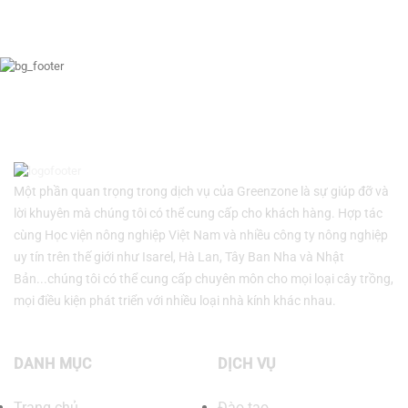
Một phần quan trọng trong dịch vụ của Greenzone là sự giúp đỡ và
lời khuyên mà chúng tôi có thể cung cấp cho khách hàng. Hợp tác
cùng Học viện nông nghiệp Việt Nam và nhiều công ty nông nghiệp
uy tín trên thế giới như Isarel, Hà Lan, Tây Ban Nha và Nhật
Bản...chúng tôi có thể cung cấp chuyên môn cho mọi loại cây trồng,
mọi điều kiện phát triển với nhiều loại nhà kính khác nhau.
DANH MỤC
DỊCH VỤ
Trang chủ
Đào tạo