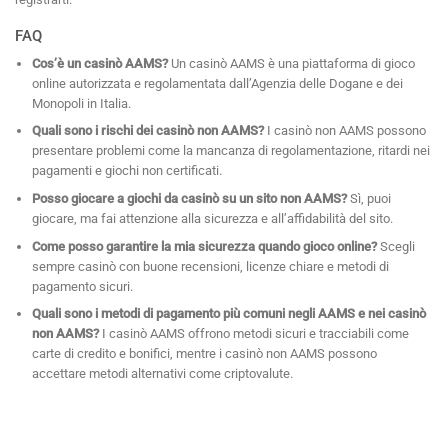
FAQ
Cos’è un casinò AAMS?
Un casinò AAMS è una piattaforma di gioco
online autorizzata e regolamentata dall’Agenzia delle Dogane e dei
Monopoli in Italia.
Quali sono i rischi dei casinò non AAMS?
I casinò non AAMS possono
presentare problemi come la mancanza di regolamentazione, ritardi nei
pagamenti e giochi non certificati.
Posso giocare a giochi da casinò su un sito non AAMS?
Sì, puoi
giocare, ma fai attenzione alla sicurezza e all’affidabilità del sito.
Come posso garantire la mia sicurezza quando gioco online?
Scegli
sempre casinò con buone recensioni, licenze chiare e metodi di
pagamento sicuri.
Quali sono i metodi di pagamento più comuni negli AAMS e nei casinò
non AAMS?
I casinò AAMS offrono metodi sicuri e tracciabili come
carte di credito e bonifici, mentre i casinò non AAMS possono
accettare metodi alternativi come criptovalute.