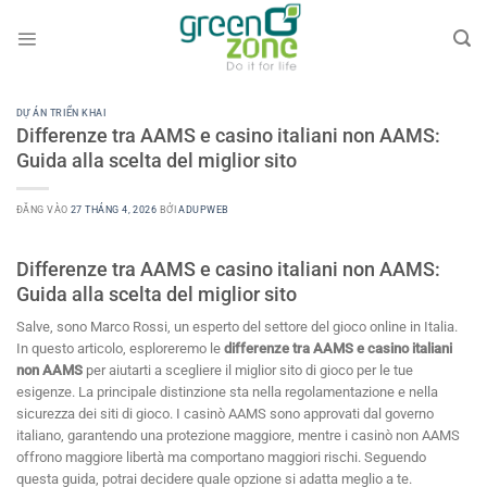
Bỏ
qua
nội
dung
DỰ ÁN TRIỂN KHAI
Differenze tra AAMS e casino italiani non AAMS:
Guida alla scelta del miglior sito
ĐĂNG VÀO
27 THÁNG 4, 2026
BỞI
ADUPWEB
Differenze tra AAMS e casino italiani non AAMS:
Guida alla scelta del miglior sito
Salve, sono Marco Rossi, un esperto del settore del gioco online in Italia.
In questo articolo, esploreremo le
differenze tra AAMS e casino italiani
non AAMS
per aiutarti a scegliere il miglior sito di gioco per le tue
esigenze. La principale distinzione sta nella regolamentazione e nella
sicurezza dei siti di gioco. I casinò AAMS sono approvati dal governo
italiano, garantendo una protezione maggiore, mentre i casinò non AAMS
offrono maggiore libertà ma comportano maggiori rischi. Seguendo
questa guida, potrai decidere quale opzione si adatta meglio a te.