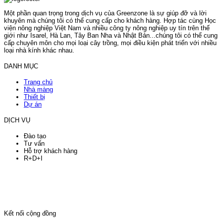
Một phần quan trọng trong dịch vụ của Greenzone là sự giúp đỡ và lời
khuyên mà chúng tôi có thể cung cấp cho khách hàng. Hợp tác cùng Học
viện nông nghiệp Việt Nam và nhiều công ty nông nghiệp uy tín trên thế
giới như Isarel, Hà Lan, Tây Ban Nha và Nhật Bản...chúng tôi có thể cung
cấp chuyên môn cho mọi loại cây trồng, mọi điều kiện phát triển với nhiều
loại nhà kính khác nhau.
DANH MỤC
Trang chủ
Nhà màng
Thiết bị
Dự án
DỊCH VỤ
Đào tạo
Tư vấn
Hỗ trợ khách hàng
R+D+I
Kết nối cộng đồng