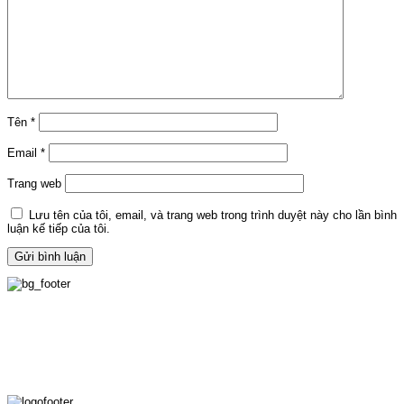
Tên
*
Email
*
Trang web
Lưu tên của tôi, email, và trang web trong trình duyệt này cho lần bình
luận kế tiếp của tôi.