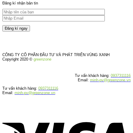
Đăng kí nhận bản tin
CÔNG TY CỔ PHẦN ĐẦU TƯ VÀ PHÁT TRIỂN VÙNG XANH
Copyright 2020 ©
greenzone
Tư vấn khách hàng:
0937311116
Email:
minh-pv@greenzone.vn
Tư vấn khách hàng:
0937311116
Email:
minh-pv@greenzone.vn