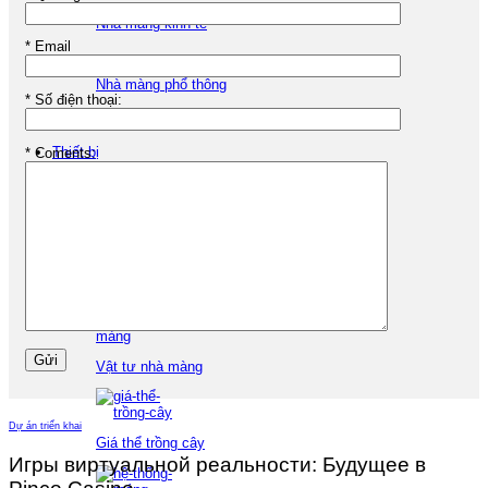
Nhà màng kinh tế
*
Email
Nhà màng phổ thông
*
Số điện thoại:
Nhà màng pin năng lượng mặt trời
Thiết bị
*
Coments:
Thiết bị nhà màng
Vật tư nhà màng
Dự án triển khai
Giá thể trồng cây
Игры виртуальной реальности: Будущее в