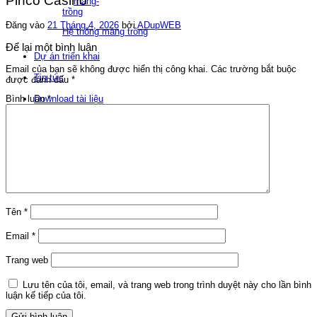
Pinco Casino
Đăng vào
21 Tháng 4, 2026
bởi
ADupWEB
Hệ thống máng trồng
Để lại một bình luận
Dự án triển khai
Email của bạn sẽ không được hiển thị công khai.
Các trường bắt buộc
Tin tức
được đánh dấu
*
Download tài liệu
Bình luận
*
Liên hệ
Tìm
kiếm:
Tên
*
Email
*
Trang web
Lưu tên của tôi, email, và trang web trong trình duyệt này cho lần bình
luận kế tiếp của tôi.