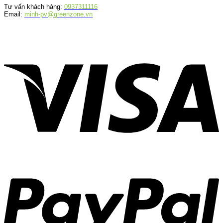
Tư vấn khách hàng:
0937311116
Email:
minh-pv@greenzone.vn