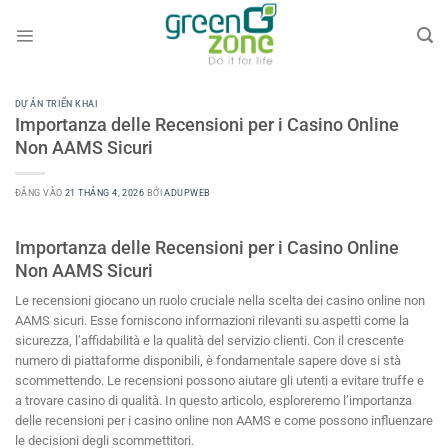
Bỏ
qua
nội
dung
DỰ ÁN TRIỂN KHAI
Importanza delle Recensioni per i Casino Online
Non AAMS Sicuri
ĐĂNG VÀO
21 THÁNG 4, 2026
BỞI
ADUPWEB
Importanza delle Recensioni per i Casino Online
Non AAMS Sicuri
Le recensioni giocano un ruolo cruciale nella scelta dei casino online non
AAMS sicuri. Esse forniscono informazioni rilevanti su aspetti come la
sicurezza, l’affidabilità e la qualità del servizio clienti. Con il crescente
numero di piattaforme disponibili, è fondamentale sapere dove si stà
scommettendo. Le recensioni possono aiutare gli utenti a evitare truffe e
a trovare casino di qualità. In questo articolo, esploreremo l’importanza
delle recensioni per i casino online non AAMS e come possono influenzare
le decisioni degli scommettitori.