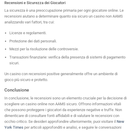
Recensioni e Sicurezza dei Giocatori
La sicurezza è una preoccupazione primaria per ogni giocatore online. Le
recensioni aiutano a determinare quanto sia sicuro un casino non AAMS
analizzando vari fattori, tra cui:
Licenze e regolamenti.
Protezione dei dati personali.
Mezzi per la risoluzione delle controversie.
Transazioni finanziarie: verifica della presenza di sistemi di pagamento
sicuri.
Un casino con recensioni positive generalmente offre un ambiente di
gioco più sicuro e protetto.
Conclusione
In conclusione, le recensioni sono un elemento cruciale per la decisione di
scegliere un casino online non AAMS sicuro. Offrono informazioni vitali
che possono proteggere i giocatori da esperienze negative e truffe. Non
dimenticare di consultare fonti affidabili e di valutare le recensioni con
occhio critico. Se desideri approfondire ulteriormente, puoi visitare il
New
York Times
per articoli approfonditi e analisi, e seguire le conversazioni