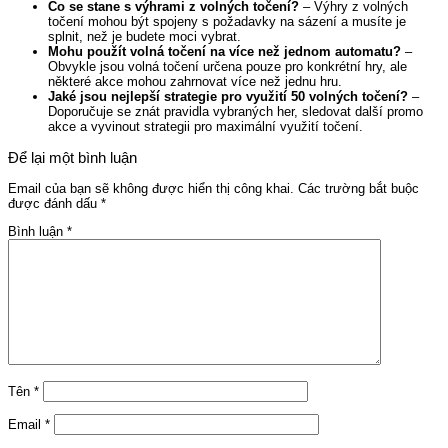
Co se stane s výhrami z volných točení?
– Výhry z volných
točení mohou být spojeny s požadavky na sázení a musíte je
splnit, než je budete moci vybrat.
Mohu použít volná točení na více než jednom automatu?
–
Obvykle jsou volná točení určena pouze pro konkrétní hry, ale
některé akce mohou zahrnovat více než jednu hru.
Jaké jsou nejlepší strategie pro využití 50 volných točení?
–
Doporučuje se znát pravidla vybraných her, sledovat další promo
akce a vyvinout strategii pro maximální využití točení.
Để lại một bình luận
Email của bạn sẽ không được hiển thị công khai.
Các trường bắt buộc
được đánh dấu
*
Bình luận
*
Tên
*
Email
*