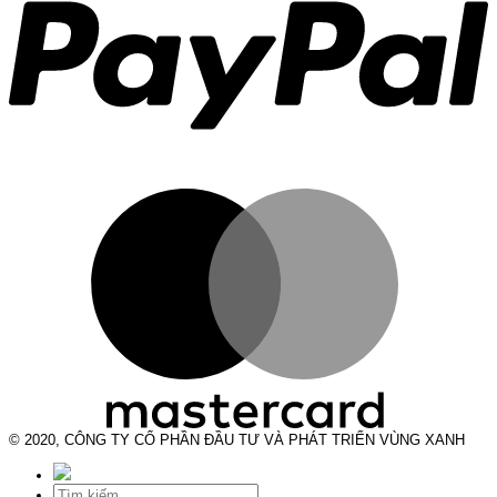
© 2020, CÔNG TY CỔ PHẦN ĐẦU TƯ VÀ PHÁT TRIỂN VÙNG XANH
Tìm