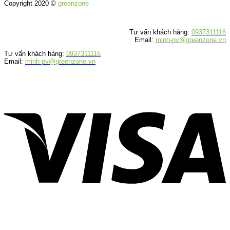
Copyright 2020 ©
greenzone
Tư vấn khách hàng:
0937311116
Email:
minh-pv@greenzone.vn
Tư vấn khách hàng:
0937311116
Email:
minh-pv@greenzone.vn