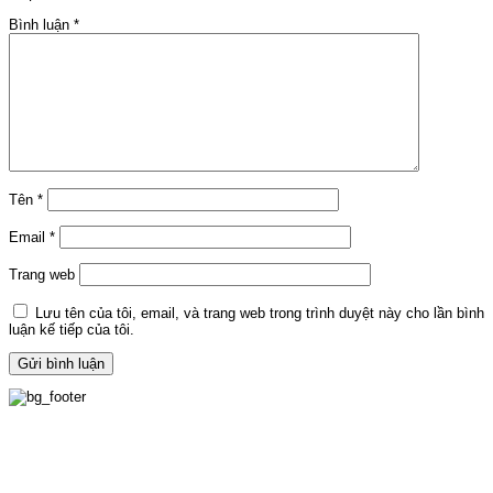
Bình luận
*
Tên
*
Email
*
Trang web
Lưu tên của tôi, email, và trang web trong trình duyệt này cho lần bình
luận kế tiếp của tôi.