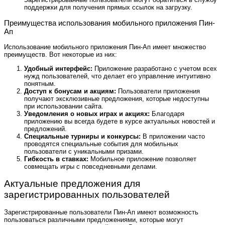
поддержки для получения прямых ссылок на загрузку.
Преимущества использования мобильного приложения Пин-
Ап
Использование мобильного приложения Пин-Ап имеет множество
преимуществ. Вот некоторые из них:
Удобный интерфейс:
Приложение разработано с учетом всех
нужд пользователей, что делает его управление интуитивно
понятным.
Доступ к бонусам и акциям:
Пользователи приложения
получают эксклюзивные предложения, которые недоступны
при использовании сайта.
Уведомления о новых играх и акциях:
Благодаря
приложению вы всегда будете в курсе актуальных новостей и
предложений.
Специальные турниры и конкурсы:
В приложении часто
проводятся специальные события для мобильных
пользователи с уникальными призами.
Гибкость в ставках:
Мобильное приложение позволяет
совмещать игры с повседневными делами.
Актуальные предложения для
зарегистрированных пользователей
Зарегистрированные пользователи Пин-Ап имеют возможность
пользоваться различными предложениями, которые могут