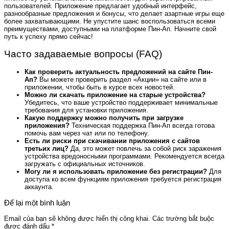
пользователей. Приложение предлагает удобный интерфейс,
разнообразные предложения и бонусы, что делает азартные игры еще
более захватывающими. Не упустите шанс воспользоваться всеми
преимуществами, доступными на платформе Пин-Ап. Начните свой
путь к успеху прямо сейчас!
Часто задаваемые вопросы (FAQ)
Как проверить актуальность предложений на сайте Пин-
Ап?
Вы можете проверить раздел «Акции» на сайте или в
приложении, чтобы быть в курсе всех новостей.
Можно ли скачать приложение на старые устройства?
Убедитесь, что ваше устройство поддерживает минимальные
требования для установки приложения.
Какую поддержку можно получить при загрузке
приложения?
Техническая поддержка Пин-Ап всегда готова
помочь вам через чат или по телефону.
Есть ли риски при скачивании приложения с сайтов
третьих лиц?
Да, это может повлечь за собой риск заражения
устройства вредоносными программами. Рекомендуется всегда
загружать с официальных источников.
Могу ли я использовать приложение без регистрации?
Для
доступа ко всем функциям приложения требуется регистрация
аккаунта.
Để lại một bình luận
Email của bạn sẽ không được hiển thị công khai.
Các trường bắt buộc
được đánh dấu
*