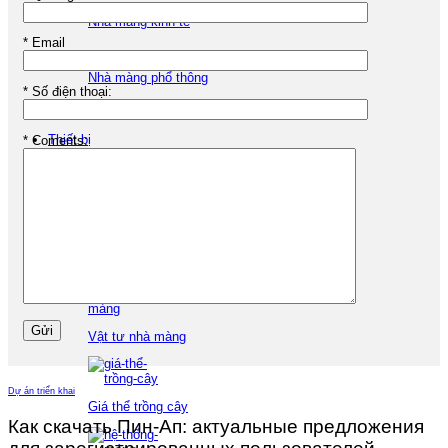
Nhà màng kinh tế
*
Email
Nhà màng phổ thông
*
Số điện thoại:
Nhà màng pin năng lượng mặt trời
Thiết bị
*
Coments:
Thiết bị nhà màng
Vật tư nhà màng
Dự án triển khai
Giá thể trồng cây
Как скачать Пин-Ап: актуальные предложения