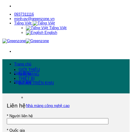
Bỏ
qua
0937311116
nội
minh-pv@greenzone.vn
dung
Tiếng Việt
Tiếng Việt
English
Trang chủ
GIỚI THIỆU
Giới thiệu
NHÀ MÀNG
THIẾT BỊ
Nhà màng
DỰ ÁN TRIỂN KHAI
Liên hệ
Nhà màng công nghệ cao
*
Người liên hệ
Nhà màng tiêu chuẩn
*
Quốc gia