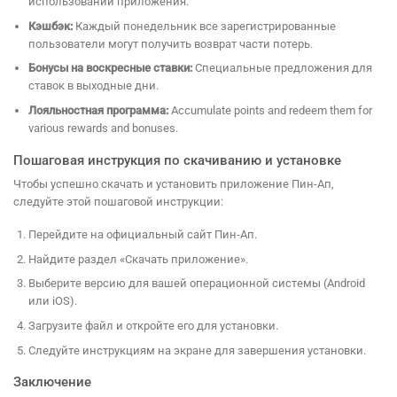
использовании приложения.
Кэшбэк:
Каждый понедельник все зарегистрированные
пользователи могут получить возврат части потерь.
Бонусы на воскресные ставки:
Специальные предложения для
ставок в выходные дни.
Лояльностная программа:
Accumulate points and redeem them for
various rewards and bonuses.
Пошаговая инструкция по скачиванию и установке
Чтобы успешно скачать и установить приложение Пин-Ап,
следуйте этой пошаговой инструкции:
Перейдите на официальный сайт Пин-Ап.
Найдите раздел «Скачать приложение».
Выберите версию для вашей операционной системы (Android
или iOS).
Загрузите файл и откройте его для установки.
Следуйте инструкциям на экране для завершения установки.
Заключение