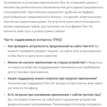
Скачивание и установка приложения Пин-Ап открывает двери к
множеству увлекательных возможностей для зарегистрированных
пользователей. Приложение предлагает удобный интерфейс,
разнообразные предложения и бонусы, что делает азартные игры
еще более захватывающими. Не упустите шанс воспользоваться
всеми преимуществами, доступными на платформе Пин-Ап.
Начните свой путь к успеху прямо сейчас!
Часто задаваемые вопросы (FAQ)
Как проверить актуальность предложений на сайте Пин-Ап?
Вы
можете проверить раздел «Акции» на сайте или в приложении,
чтобы быть в курсе всех новостей.
Можно ли скачать приложение на старые устройства?
Убедитесь,
что ваше устройство поддерживает минимальные требования
для установки приложения.
Какую поддержку можно получить при загрузке приложения?
Техническая поддержка Пин-Ап всегда готова помочь вам через
чат или по телефону.
Есть ли риски при скачивании приложения с сайтов третьих лиц?
Да, это может повлечь за собой риск заражения устройства
вредоносными программами. Рекомендуется всегда загружать