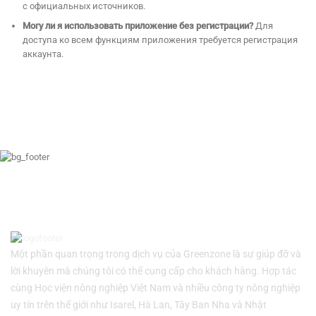
с официальных источников.
Могу ли я использовать приложение без регистрации?
Для
доступа ко всем функциям приложения требуется регистрация
аккаунта.
Một phần quan trọng trong dịch vụ của Greenzone là sự giúp đỡ và
lời khuyên mà chúng tôi có thể cung cấp cho khách hàng. Hợp tác
cùng Học viện nông nghiệp Việt Nam và nhiều công ty nông nghiệp
uy tín trên thế giới như Isarel, Hà Lan, Tây Ban Nha và Nhật