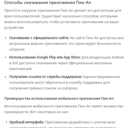
Способы скачивания приложения Пин-Ап
Простота загрузки приложения Пин-Ап делает его доступным для
всех пользователей. Существует несколько способов, которыми
можно воспользоваться, чтобы установить приложение на ваше
устройство:
Скачивание с официального сайта:
На сайте Пин-Ап доступны все
актуальные версии приложения, что гарантирует безопасность
загрузки.
Использование Google Play или App Store:
Для владельцев Android
и iOS доступно скачивание через официальные магазины
приложений.
Получение ссылки от службы поддержки:
Зарегистрированные
пользователи могут обратиться в службу поддержки для
получения прямых ссылок на загрузку.
Преимущества использования мобильного приложения Пин-Ап
Использование мобильного приложения Пин-Ап имеет множество
преимуществ. Вот некоторые из них:
Удобный интерфейс:
Приложение разработано с учетом всех
нужд пользователей, что делает его управление интуитивно