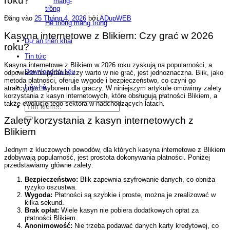
roku?
Đăng vào
25 Tháng 4, 2026
bởi
ADupWEB
Hệ thống máng trồng
Kasyna internetowe z Blikiem: Czy grać w 2026
Dự án triển khai
roku?
Tin tức
Kasyna internetowe z Blikiem w 2026 roku zyskują na popularności, a
Download tài liệu
odpowiedź na pytanie, czy warto w nie grać, jest jednoznaczna. Blik, jako
metoda płatności, oferuje wygodę i bezpieczeństwo, co czyni go
Liên hệ
atrakcyjnym wyborem dla graczy. W niniejszym artykule omówimy zalety
korzystania z kasyn internetowych, które obsługują płatności Blikiem, a
także ewolucję tego sektora w nadchodzących latach.
Tìm
kiếm:
Zalety korzystania z kasyn internetowych z
Blikiem
Jednym z kluczowych powodów, dla których kasyna internetowe z Blikiem
zdobywają popularność, jest prostota dokonywania płatności. Poniżej
przedstawiamy główne zalety:
Bezpieczeństwo:
Blik zapewnia szyfrowanie danych, co obniża
ryzyko oszustwa.
Wygoda:
Płatności są szybkie i proste, można je zrealizować w
kilka sekund.
Brak opłat:
Wiele kasyn nie pobiera dodatkowych opłat za
płatności Blikiem.
Anonimowość:
Nie trzeba podawać danych karty kredytowej, co