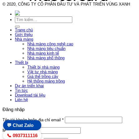
© 2020, CÔNG TY CỔ PHẦN ĐẦU TƯ VÀ PHÁT TRIỂN VÙNG XANH
Tìm
kiếm:
Trang chủ
Giới thiệu
Nhà màng
Nhà màng công nghệ cao
Nhà màng tiêu chuẩn
Nhà màng kinh tế
Nhà màng phổ thông
Thiết bị
Thiết bị nhà màng
Vật tư nhà màng
Giá thể trồng cây
Hệ thống máng trồng
Dự án triển khai
Tin tức
Download tài liệu
Liên hệ
Đăng nhập
Bắt
Tên tài khoản hoặc địa chỉ email
*
buộc
💬 Chat Zalo
Bắt
Mật khẩu
*
buộc
📞 0937311116