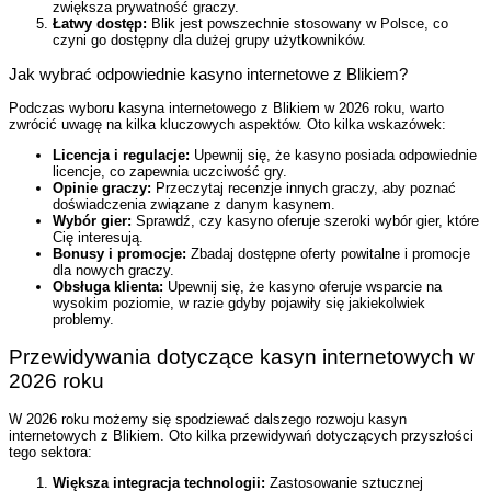
zwiększa prywatność graczy.
Łatwy dostęp:
Blik jest powszechnie stosowany w Polsce, co
czyni go dostępny dla dużej grupy użytkowników.
Jak wybrać odpowiednie kasyno internetowe z Blikiem?
Podczas wyboru kasyna internetowego z Blikiem w 2026 roku, warto
zwrócić uwagę na kilka kluczowych aspektów. Oto kilka wskazówek:
Licencja i regulacje:
Upewnij się, że kasyno posiada odpowiednie
licencje, co zapewnia uczciwość gry.
Opinie graczy:
Przeczytaj recenzje innych graczy, aby poznać
doświadczenia związane z danym kasynem.
Wybór gier:
Sprawdź, czy kasyno oferuje szeroki wybór gier, które
Cię interesują.
Bonusy i promocje:
Zbadaj dostępne oferty powitalne i promocje
dla nowych graczy.
Obsługa klienta:
Upewnij się, że kasyno oferuje wsparcie na
wysokim poziomie, w razie gdyby pojawiły się jakiekolwiek
problemy.
Przewidywania dotyczące kasyn internetowych w
2026 roku
W 2026 roku możemy się spodziewać dalszego rozwoju kasyn
internetowych z Blikiem. Oto kilka przewidywań dotyczących przyszłości
tego sektora:
Większa integracja technologii:
Zastosowanie sztucznej