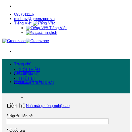
Bỏ
qua
0937311116
nội
minh-pv@greenzone.vn
dung
Tiếng Việt
Tiếng Việt
English
Trang chủ
GIỚI THIỆU
Giới thiệu
NHÀ MÀNG
THIẾT BỊ
Nhà màng
DỰ ÁN TRIỂN KHAI
Liên hệ
Nhà màng công nghệ cao
*
Người liên hệ
Nhà màng tiêu chuẩn
*
Quốc gia