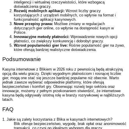
inteligencji i wirtualnej rzeczywistości, które wzbogacą
doświadczenia graczy.
Rozwój mobilnych aplikacji:
Wzrost liczby graczy
korzystających z urządzeń mobilnych, co wpłynie na format i
funkcjonalność aplikacji kasynowych.
Nowe przepisy prawa:
Możliwe zmiany w regulacjach
dotyczących gier online, co wpłynie na dostępność kasyn w
Polsce.
Innowacyjne metody płatności:
Wprowadzenie nowych opcji
płatności, co zwiększy konkurencję i dobrobyt graczy.
Wzrost popularności gier live:
Rośnie popularność gier na żywo,
które oferują bardziej realistyczne doświadczenia.
Podsumowanie
Kasyna internetowe z Blikiem w 2026 roku z pewnością będą atrakcyjną
opcją dla wielu graczy. Dzięki wygodnym płatnościom i rosnącej liczbie
gier, mogą one stać się jeszcze bardziej popularne niż obecnie. Warto
jednak zawsze wybierać odpowiednie platformy, które oferują
bezpieczeństwo i komfort gry. Obserwując rozwój tego sektora oraz
innowacje, możemy z pełnym przekonaniem stwierdzić, że internetowe
kasyna będą odgrywały istotną rolę w branży rozrywkowej w najbliższych
latach.
FAQ
1. Jakie są zalety korzystania z Blika w kasynach internetowych?
Blik oferuje bezpieczeństwo, wygodę, brak opłat oraz anonimowość
transakcji, co czyni go idealnym wyborem dla graczy.