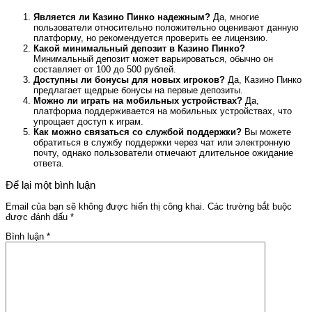
Является ли Казино Пинко надежным?
Да, многие
пользователи относительно положительно оценивают данную
платформу, но рекомендуется проверить ее лицензию.
Какой минимальный депозит в Казино Пинко?
Минимальный депозит может варьироваться, обычно он
составляет от 100 до 500 рублей.
Доступны ли бонусы для новых игроков?
Да, Казино Пинко
предлагает щедрые бонусы на первые депозиты.
Можно ли играть на мобильных устройствах?
Да,
платформа поддерживается на мобильных устройствах, что
упрощает доступ к играм.
Как можно связаться со службой поддержки?
Вы можете
обратиться в службу поддержки через чат или электронную
почту, однако пользователи отмечают длительное ожидание
ответа.
Để lại một bình luận
Email của bạn sẽ không được hiển thị công khai.
Các trường bắt buộc
được đánh dấu
*
Bình luận
*