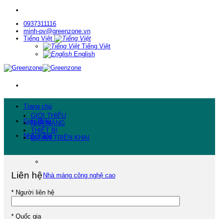
Bỏ
qua
0937311116
nội
minh-pv@greenzone.vn
dung
Tiếng Việt
Tiếng Việt
English
Trang chủ
GIỚI THIỆU
Giới thiệu
NHÀ MÀNG
THIẾT BỊ
Nhà màng
DỰ ÁN TRIỂN KHAI
Liên hệ
Nhà màng công nghệ cao
*
Người liên hệ
Nhà màng tiêu chuẩn
*
Quốc gia