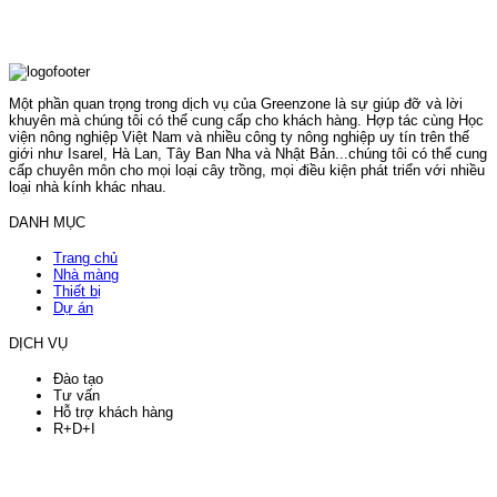
Một phần quan trọng trong dịch vụ của Greenzone là sự giúp đỡ và lời
khuyên mà chúng tôi có thể cung cấp cho khách hàng. Hợp tác cùng Học
viện nông nghiệp Việt Nam và nhiều công ty nông nghiệp uy tín trên thế
giới như Isarel, Hà Lan, Tây Ban Nha và Nhật Bản...chúng tôi có thể cung
cấp chuyên môn cho mọi loại cây trồng, mọi điều kiện phát triển với nhiều
loại nhà kính khác nhau.
DANH MỤC
Trang chủ
Nhà màng
Thiết bị
Dự án
DỊCH VỤ
Đào tạo
Tư vấn
Hỗ trợ khách hàng
R+D+I