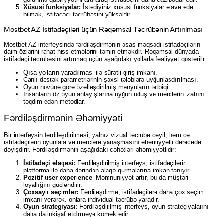
Xüsusi funksiyalar:
İstədiyiniz xüsusi funksiyalar əlavə edə
bilmək, istifadəci təcrübəsini yüksəldir.
Mostbet AZ İstifadəçiləri üçün Rəqəmsal Təcrübənin Artırılması
Mostbet AZ interfeysində fərdiləşdirmənin əsas məqsədi istifadəçilərin
daim özlərini rahat hiss etmələrini təmin etməkdir. Rəqəmsal dünyada
istifadəçi təcrübəsini artırmaq üçün aşağıdakı yollarla fəaliyyət göstərilir:
Qısa yolların yaradılması ilə sürətli giriş imkanı.
Canlı dəstək parametrlərinin şəxsi tələblərə uyğunlaşdırılması.
Oyun növünə görə özəlləşdirilmiş menyuların tətbiqi.
İnsanların öz oyun anlayışlarına uyğun uduş və mərclərin izahını
təqdim edən metodlar.
Fərdiləşdirmənin Əhəmiyyəti
Bir interfeysin fərdiləşdirilməsi, yalnız vizual təcrübə deyil, həm də
istifadəçilərin oyunlara və mərclərə yanaşmasını əhəmiyyətli dərəcədə
dəyişdirir. Fərdiləşdirmənin aşağıdakı cəhətləri əhəmiyyətlidir:
İstifadəçi əlaqəsi:
Fərdiləşdirilmiş interfeys, istifadəçilərin
platforma ilə daha dərindən əlaqə qurmalarına imkan tanıyır.
Pozitif user experience:
Məmnuniyyət artır, bu da müştəri
loyallığını gücləndirir.
Çoxsaylı seçimlər:
Fərdiləşdirmə, istifadəçilərə daha çox seçim
imkanı verərək, onlara individual təcrübə yaradır.
Oyun strategiyası:
Fərdiləşdirilmiş interfeys, oyun strategiyalarını
daha da inkişaf etdirməyə kömək edir.