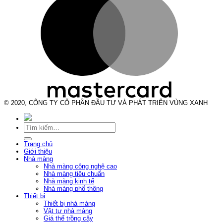
© 2020, CÔNG TY CỔ PHẦN ĐẦU TƯ VÀ PHÁT TRIỂN VÙNG XANH
Tìm
kiếm:
Trang chủ
Giới thiệu
Nhà màng
Nhà màng công nghệ cao
Nhà màng tiêu chuẩn
Nhà màng kinh tế
Nhà màng phổ thông
Thiết bị
Thiết bị nhà màng
Vật tư nhà màng
Giá thể trồng cây