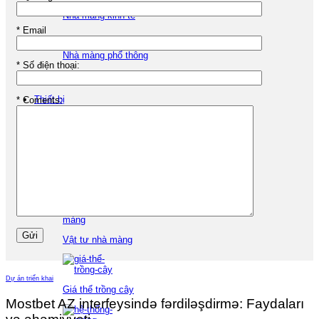
Nhà màng kinh tế
*
Email
Nhà màng phổ thông
*
Số điện thoại:
Nhà màng pin năng lượng mặt trời
Thiết bị
*
Coments:
Thiết bị nhà màng
Vật tư nhà màng
Dự án triển khai
Giá thể trồng cây
Mostbet AZ interfeysində fərdiləşdirmə: Faydaları