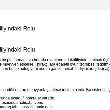
iyindəki Rolu
iyindəki Rolu
 bir platformadır və burada oyunların ədalətliliyinin təminat
ldə müəyyən etməklə, iştirakçılara ədalətli oyun təcrübəsi təqd
çilərin bu texnologiyanı neden gərəkli hesab etdiyini araşdıracağ
 təsadüfi olaraq müəyyənləşdirilməsini təmin edir. Bu sistemin iş
ında təsadüfi nömrələr yaradır.
əsasında nəticələr verir.
unaraq təhlükəsizlik təmin edir.