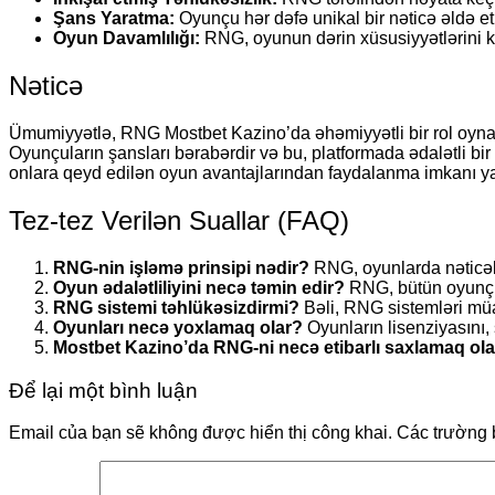
Şans Yaratma:
Oyunçu hər dəfə unikal bir nəticə əldə et
Oyun Davamlılığı:
RNG, oyunun dərin xüsusiyyətlərini k
Nəticə
Ümumiyyətlə, RNG Mostbet Kazino’da əhəmiyyətli bir rol oynayır 
Oyunçuların şansları bərabərdir və bu, platformada ədalətli bir
onlara qeyd edilən oyun avantajlarından faydalanma imkanı ya
Tez-tez Verilən Suallar (FAQ)
RNG-nin işləmə prinsipi nədir?
RNG, oyunlarda nəticələ
Oyun ədalətliliyini necə təmin edir?
RNG, bütün oyunçul
RNG sistemi təhlükəsizdirmi?
Bəli, RNG sistemləri müas
Oyunları necə yoxlamaq olar?
Oyunların lisenziyasını, s
Mostbet Kazino’da RNG-ni necə etibarlı saxlamaq ol
Để lại một bình luận
Email của bạn sẽ không được hiển thị công khai.
Các trường 