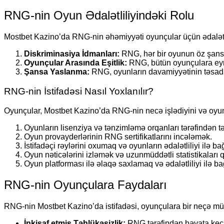
RNG-nin Oyun Ədalətliliyindəki Rolu
Mostbet Kazino’da RNG-nin əhəmiyyəti oyunçular üçün ədalətli b
Diskriminasiya İdmanları:
RNG, hər bir oyunun öz şansla
Oyunçular Arasında Eşitlik:
RNG, bütün oyunçulara eyni 
Şansa Yaslanma:
RNG, oyunların davamiyyətinin təsadüf
RNG-nin İstifadəsi Nasıl Yoxlanılır?
Oyunçular, Mostbet Kazino’da RNG-nin necə işlədiyini və oyun 
Oyunların lisenziya və tənzimləmə orqanları tərəfindən
Oyun provayderlərinin RNG sertifikatlarını incələmək.
İstifadəçi rəylərini oxumaq və oyunların ədalətliliyi ilə 
Oyun nəticələrini izləmək və uzunmüddətli statistikaları
Oyun platforması ilə əlaqə saxlamaq və ədalətliliyi ilə ba
RNG-nin Oyunçulara Faydaları
RNG-nin Mostbet Kazino’da istifadəsi, oyunçulara bir neçə müsb
İnkişaf etmiş Təhlükəsizlik:
RNG tərəfindən həyata keçiril