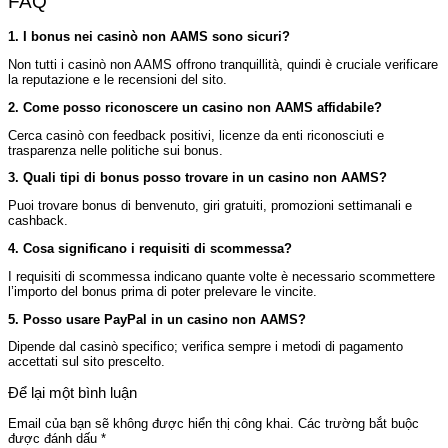
FAQ
1. I bonus nei casinò non AAMS sono sicuri?
Non tutti i casinò non AAMS offrono tranquillità, quindi è cruciale verificare
la reputazione e le recensioni del sito.
2. Come posso riconoscere un casino non AAMS affidabile?
Cerca casinò con feedback positivi, licenze da enti riconosciuti e
trasparenza nelle politiche sui bonus.
3. Quali tipi di bonus posso trovare in un casino non AAMS?
Puoi trovare bonus di benvenuto, giri gratuiti, promozioni settimanali e
cashback.
4. Cosa significano i requisiti di scommessa?
I requisiti di scommessa indicano quante volte è necessario scommettere
l’importo del bonus prima di poter prelevare le vincite.
5. Posso usare PayPal in un casino non AAMS?
Dipende dal casinò specifico; verifica sempre i metodi di pagamento
accettati sul sito prescelto.
Để lại một bình luận
Email của bạn sẽ không được hiển thị công khai.
Các trường bắt buộc
được đánh dấu
*