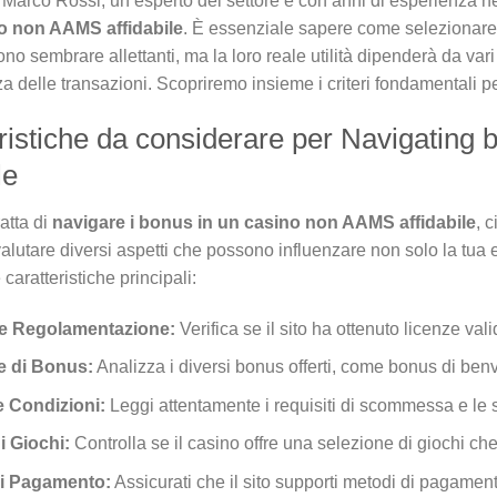
 Marco Rossi, un esperto del settore e con anni di esperienza n
no non AAMS affidabile
. È essenziale sapere come selezionare il
 sembrare allettanti, ma la loro reale utilità dipenderà da vari fatt
za delle transazioni. Scopriremo insieme i criteri fondamentali per
ristiche da considerare per Navigating
le
atta di
navigare i bonus in un casino non AAMS affidabile
, 
alutare diversi aspetti che possono influenzare non solo la tua
caratteristiche principali:
 e Regolamentazione:
Verifica se il sito ha ottenuto licenze va
e di Bonus:
Analizza i diversi bonus offerti, come bonus di benve
e Condizioni:
Leggi attentamente i requisiti di scommessa e le
i Giochi:
Controlla se il casino offre una selezione di giochi che
di Pagamento:
Assicurati che il sito supporti metodi di pagamento