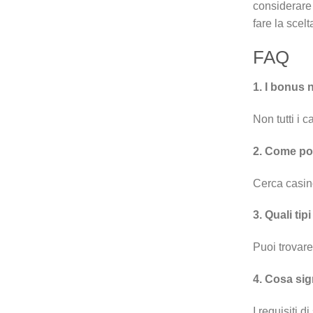
considerare 
fare la scelt
FAQ
1. I bonus
Non tutti i 
2. Come po
Cerca casinò
3. Quali ti
Puoi trovare
4. Cosa sig
I requisiti 