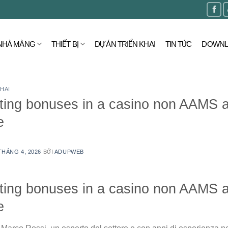
NHÀ MÀNG
THIẾT BỊ
DỰ ÁN TRIỂN KHAI
TIN TỨC
DOWNLO
KHAI
ing bonuses in a casino non AAMS affi
e
THÁNG 4, 2026
BỞI
ADUPWEB
ing bonuses in a casino non AAMS affi
e