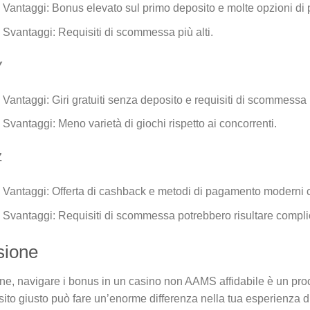
Vantaggi: Bonus elevato sul primo deposito e molte opzioni di
Svantaggi: Requisiti di scommessa più alti.
Y
Vantaggi: Giri gratuiti senza deposito e requisiti di scommessa i
Svantaggi: Meno varietà di giochi rispetto ai concorrenti.
Z
Vantaggi: Offerta di cashback e metodi di pagamento moderni 
Svantaggi: Requisiti di scommessa potrebbero risultare complic
sione
one, navigare i bonus in un casino non AAMS affidabile è un pr
 sito giusto può fare un’enorme differenza nella tua esperienza di