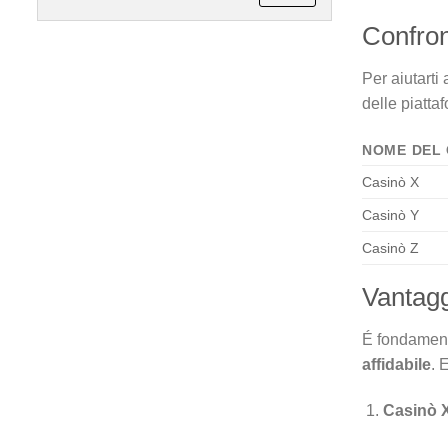
Confron
Per aiutarti 
delle piatta
NOME DEL 
Casinò X
Casinò Y
Casinò Z
Vantagg
É fondament
affidabile
. 
Casinò 