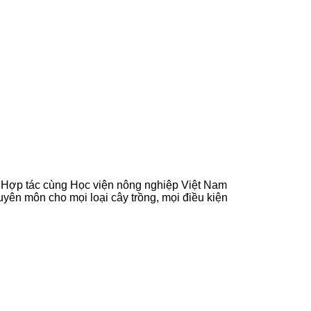
. Hợp tác cùng Học viện nông nghiệp Việt Nam
uyên môn cho mọi loại cây trồng, mọi điều kiện