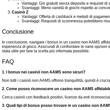
Vantaggi: Giri gratuiti senza deposito e requisiti di
Svantaggi: Meno varietà di giochi rispetto ai concor
Casinò Z
Vantaggi: Offerta di cashback e metodi di pagamen
Svantaggi: Requisiti di scommessa potrebbero risul
Conclusione
In conclusione, navigare i bonus in un casino non AAMS affidab
esperienza di gioco. Assicurati di confrontare le varie opzioni e
stata utile per fare la scelta più informata possibile.
FAQ
1. I bonus nei casinò non AAMS sono sicuri?
Non tutti i casinò non AAMS offrono tranquillità, quindi è crucia
2. Come posso riconoscere un casino non AAMS affidabil
Cerca casinò con feedback positivi, licenze da enti riconosciut
3. Quali tipi di bonus posso trovare in un casino non AA