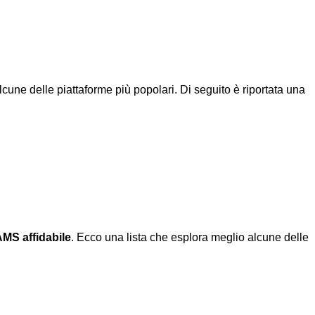
alcune delle piattaforme più popolari. Di seguito è riportata una
MS affidabile
. Ecco una lista che esplora meglio alcune delle