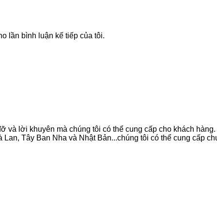
o lần bình luận kế tiếp của tôi.
đỡ và lời khuyên mà chúng tôi có thể cung cấp cho khách hàng
 Hà Lan, Tây Ban Nha và Nhật Bản...chúng tôi có thể cung cấp ch