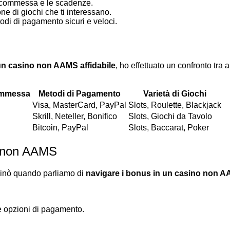
 scommessa e le scadenze.
ne di giochi che ti interessano.
todi di pagamento sicuri e veloci.
un casino non AAMS affidabile
, ho effettuato un confronto tra 
commessa
Metodi di Pagamento
Varietà di Giochi
Visa, MasterCard, PayPal
Slots, Roulette, Blackjack
Skrill, Neteller, Bonifico
Slots, Giochi da Tavolo
Bitcoin, PayPal
Slots, Baccarat, Poker
nò non AAMS
sinò quando parliamo di
navigare i bonus in un casino non AA
e opzioni di pagamento.