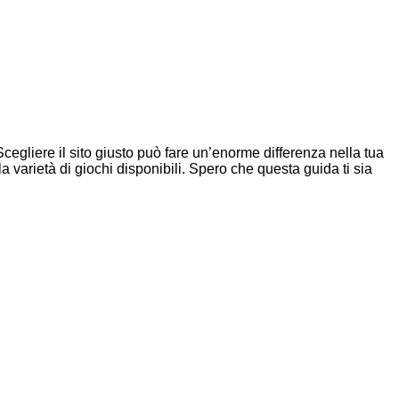
gliere il sito giusto può fare un’enorme differenza nella tua
la varietà di giochi disponibili. Spero che questa guida ti sia