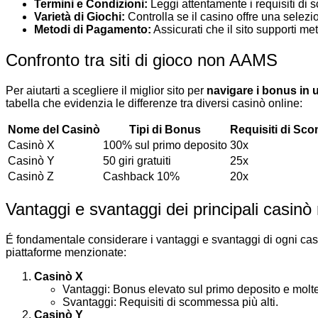
Termini e Condizioni:
Leggi attentamente i requisiti di
Varietà di Giochi:
Controlla se il casino offre una selezio
Metodi di Pagamento:
Assicurati che il sito supporti me
Confronto tra siti di gioco non AAMS
Per aiutarti a scegliere il miglior sito per
navigare i bonus in 
tabella che evidenzia le differenze tra diversi casinò online:
Nome del Casinò
Tipi di Bonus
Requisiti di S
Casinò X
100% sul primo deposito
30x
Casinò Y
50 giri gratuiti
25x
Casinò Z
Cashback 10%
20x
Vantaggi e svantaggi dei principali casi
É fondamentale considerare i vantaggi e svantaggi di ogni ca
piattaforme menzionate:
Casinò X
Vantaggi: Bonus elevato sul primo deposito e molt
Svantaggi: Requisiti di scommessa più alti.
Casinò Y