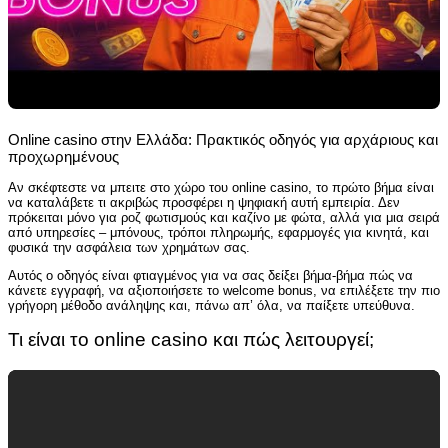
Online casino στην Ελλάδα: Πρακτικός οδηγός για αρχάριους και
προχωρημένους
Αν σκέφτεστε να μπειτε στο χώρο του online casino, το πρώτο βήμα είναι
να καταλάβετε τι ακριβώς προσφέρει η ψηφιακή αυτή εμπειρία. Δεν
πρόκειται μόνο για ροζ φωτισμούς και καζίνο με φώτα, αλλά για μια σειρά
από υπηρεσίες – μπόνους, τρόποι πληρωμής, εφαρμογές για κινητά, και
φυσικά την ασφάλεια των χρημάτων σας.
Αυτός ο οδηγός είναι φτιαγμένος για να σας δείξει βήμα‑βήμα πώς να
κάνετε εγγραφή, να αξιοποιήσετε το welcome bonus, να επιλέξετε την πιο
γρήγορη μέθοδο ανάληψης και, πάνω απ’ όλα, να παίξετε υπεύθυνα.
Τι είναι το online casino και πώς λειτουργεί;