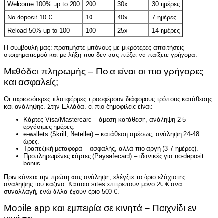
Welcome 100% up to 200
200
30x
30 ημέρες
No‑deposit 10 €
10
40x
7 ημέρες
Reload 50% up to 100
100
25x
14 ημέρες
Η συμβουλή μας: προτιμήστε μπόνους με μικρότερες απαιτήσεις
στοιχηματισμού και με λήξη που δεν σας πιέζει να παίξετε γρήγορα.
Μεθόδοι πληρωμής – Ποια είναι οι πιο γρήγορες
και ασφαλείς;
Οι περισσότερες πλατφόρμες προσφέρουν διάφορους τρόπους κατάθεσης
και ανάληψης. Στην Ελλάδα, οι πιο δημοφιλείς είναι:
Κάρτες Visa/Mastercard – άμεση κατάθεση, ανάληψη 2‑5
εργάσιμες ημέρες.
e-wallets (Skrill, Neteller) – κατάθεση αμέσως, ανάληψη 24‑48
ώρες.
Τραπεζική μεταφορά – ασφαλής, αλλά πιο αργή (3‑7 ημέρες).
Προπληρωμένες κάρτες (Paysafecard) – ιδανικές για no‑deposit
bonus.
Πριν κάνετε την πρώτη σας ανάληψη, ελέγξτε το όριο ελάχιστης
ανάληψης του καζίνο. Κάποια sites επιτρέπουν μόνο 20 € ανά
συναλλαγή, ενώ άλλα έχουν όριο 500 €.
Mobile app και εμπειρία σε κινητά – Παιχνίδι εν