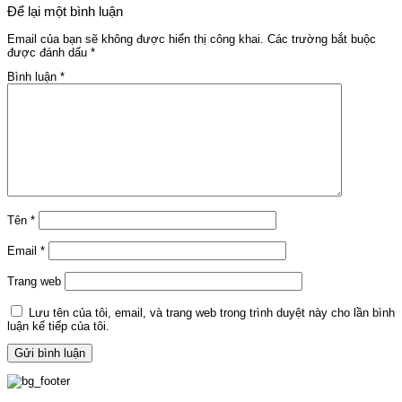
Để lại một bình luận
Email của bạn sẽ không được hiển thị công khai.
Các trường bắt buộc
được đánh dấu
*
Bình luận
*
Tên
*
Email
*
Trang web
Lưu tên của tôi, email, và trang web trong trình duyệt này cho lần bình
luận kế tiếp của tôi.