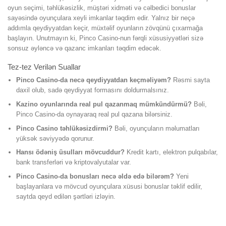
oyun seçimi, təhlükəsizlik, müştəri xidməti və cəlbedici bonuslar
sayəsində oyunçulara xeyli imkanlar təqdim edir. Yalnız bir neçə
addımla qeydiyyatdan keçir, müxtəlif oyunların zövqünü çıxarmağa
başlayın. Unutmayın ki, Pinco Casino-nun fərqli xüsusiyyətləri sizə
sonsuz əyləncə və qazanc imkanları təqdim edəcək.
Tez-tez Verilən Suallar
Pinco Casino-da necə qeydiyyatdan keçməliyəm?
Rəsmi sayta
daxil olub, sadə qeydiyyat formasını doldurmalsınız.
Kazino oyunlarında real pul qazanmaq mümkündürmü?
Bəli,
Pinco Casino-da oynayaraq real pul qazana bilərsiniz.
Pinco Casino təhlükəsizdirmi?
Bəli, oyunçuların məlumatları
yüksək səviyyədə qorunur.
Hansı ödəniş üsulları mövcuddur?
Kredit kartı, elektron pulqabılar,
bank transferləri və kriptovalyutalar var.
Pinco Casino-da bonusları necə əldə edə bilərəm?
Yeni
başlayanlara və mövcud oyunçulara xüsusi bonuslar təklif edilir,
saytda qeyd edilən şərtləri izləyin.