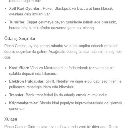
təcrübə təqdim edir.
Xətt Kart Oyunları:
Poker, Blackjack və Baccarat kimi klassik
oyunlara giriş imkanı var.
Turnirlər:
Diqqət çəkməyə dəyən turnirlərdə iştirak edə bilərsiniz,
burada böyük mükafatlar qazanma şansınız olacaq.
Ödəniş Seçimləri
Pinco Casino, oyunçularına rahatlıq və sürət təqdim edəcək müxtəlif
ödəniş seçimləri ilə gəlinir. Aşağıdakı ödəniş üsullarından birini seçmək
olar:
Kredit/Kart:
Visa və Mastercard istifadə edərək tez və asan bir
şəkildə depozit edə bilərsiniz.
Elektron Pulqabılar:
Skrill, Neteller və digər e-pul qabı seçimləri ilə
pullarınızı rahatlıqla idarə edə bilərsiniz.
Transfer:
Bank transferləri ilə də ödəniş etmək mümkündür.
Kriptovalyutalar:
Bitcoin kimi populyar kriptovalyutalarla da işləmək
şansı var.
Xülasə
Pinco Casino Giriş, onlayn oyun dünyasında yeni bir dövr açır. Geniş