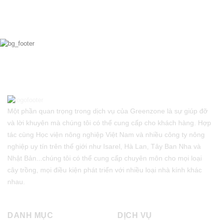
Một phần quan trọng trong dịch vụ của Greenzone là sự giúp đỡ
và lời khuyên mà chúng tôi có thể cung cấp cho khách hàng. Hợp
tác cùng Học viện nông nghiệp Việt Nam và nhiều công ty nông
nghiệp uy tín trên thế giới như Isarel, Hà Lan, Tây Ban Nha và
Nhật Bản...chúng tôi có thể cung cấp chuyên môn cho mọi loại
cây trồng, mọi điều kiện phát triển với nhiều loại nhà kính khác
nhau.
DANH MỤC
DỊCH VỤ