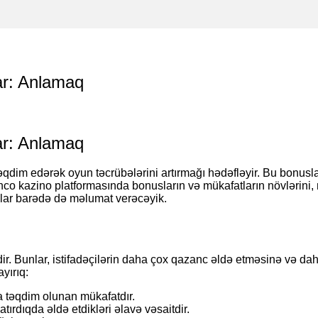
ar: Anlamaq
ar: Anlamaq
təqdim edərək oyun təcrübələrini artırmağı hədəfləyir. Bu bonusl
 kazino platformasında bonusların və mükafatların növlərini, ne
jlar barədə də məlumat verəcəyik.
 edir. Bunlar, istifadəçilərin daha çox qazanc əldə etməsinə v
yırıq:
 təqdim olunan mükafatdır.
rdıqda əldə etdikləri əlavə vəsaitdir.