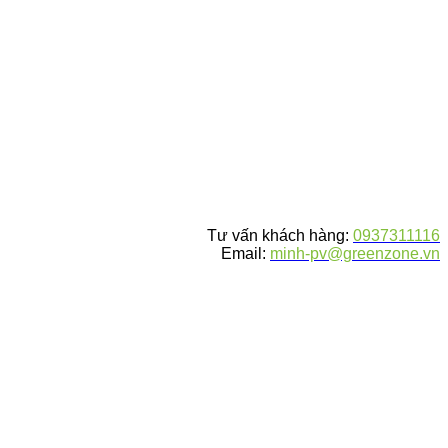
Tư vấn khách hàng:
0937311116
Email:
minh-pv@greenzone.vn