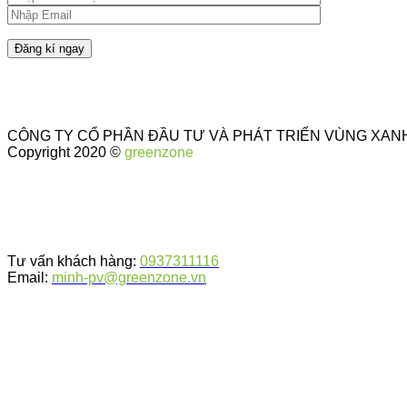
CÔNG TY CỔ PHẦN ĐẦU TƯ VÀ PHÁT TRIỂN VÙNG XAN
Copyright 2020 ©
greenzone
Tư vấn khách hàng:
0937311116
Email:
minh-pv@greenzone.vn