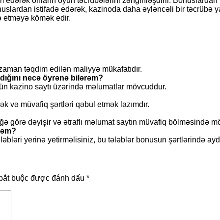
im edərək onların oyun təcrübələrini zənginləşdirir. Bonuslarda
lardan istifadə edərək, kazinoda daha əyləncəli bir təcrübə y
ə etməyə kömək edir.
ı zaman təqdim edilən maliyyə mükafatıdır.
adığını necə öyrənə bilərəm?
n kazino saytı üzərində məlumatlar mövcuddur.
ək və müvafiq şərtləri qəbul etmək lazımdır.
ğə görə dəyişir və ətraflı məlumat saytın müvafiq bölməsində m
ərəm?
ləri yerinə yetirməlisiniz, bu tələblər bonusun şərtlərində aydı
bắt buộc được đánh dấu
*