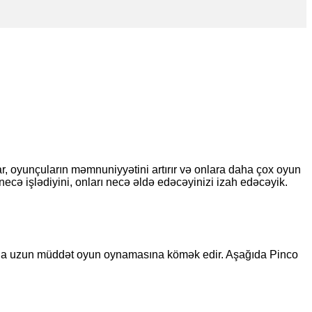
ar, oyunçuların məmnuniyyətini artırır və onlara daha çox oyun
cə işlədiyini, onları necə əldə edəcəyinizi izah edəcəyik.
ə daha uzun müddət oyun oynamasına kömək edir. Aşağıda Pinco