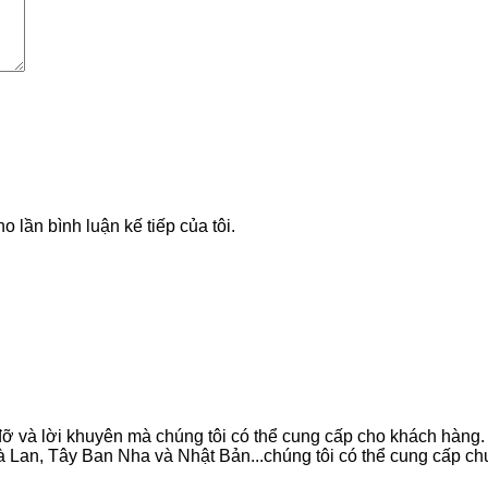
o lần bình luận kế tiếp của tôi.
đỡ và lời khuyên mà chúng tôi có thể cung cấp cho khách hàng
 Hà Lan, Tây Ban Nha và Nhật Bản...chúng tôi có thể cung cấp ch