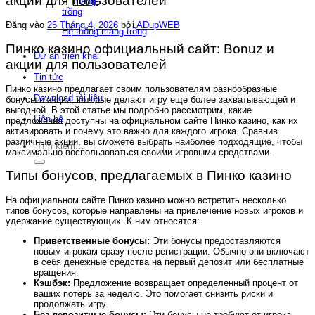
акции для пользователей
Đăng vào
25 Tháng 4, 2026
bởi
ADupWEB
Hệ thống máng trồng
Пинко казино официальный сайт: Bonuz и
Dự án triển khai
акции для пользователей
Tin tức
Пинко казино предлагает своим пользователям разнообразные
Download tài liệu
бонусы и акции, которые делают игру еще более захватывающей и
выгодной. В этой статье мы подробно рассмотрим, какие
Liên hệ
предложения доступны на официальном сайте Пинко казино, как их
активировать и почему это важно для каждого игрока. Сравнив
различные акции, вы сможете выбрать наиболее подходящие, чтобы
Tìm
максимально воспользоваться своими игровыми средствами.
kiếm:
Типы бонусов, предлагаемых в Пинко казино
На официальном сайте Пинко казино можно встретить несколько
типов бонусов, которые направлены на привлечение новых игроков и
удержание существующих. К ним относятся:
Приветственные бонусы:
Эти бонусы предоставляются
новым игрокам сразу после регистрации. Обычно они включают
в себя денежные средства на первый депозит или бесплатные
вращения.
Кэшбэк:
Предложение возвращает определенный процент от
ваших потерь за неделю. Это помогает снизить риски и
продолжать игру.
Без депозитные бонусы:
Эти бонусы не требуют от игрока