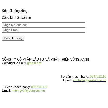
Kết nối cộng đồng
Đăng kí nhận bản tin
CÔNG TY CỔ PHẦN ĐẦU TƯ VÀ PHÁT TRIỂN VÙNG XANH
Copyright 2020 ©
greenzone
Tư vấn khách hàng:
0937311116
Email:
minh-pv@greenzone.vn
Tư vấn khách hàng:
0937311116
Email:
minh-pv@greenzone.vn