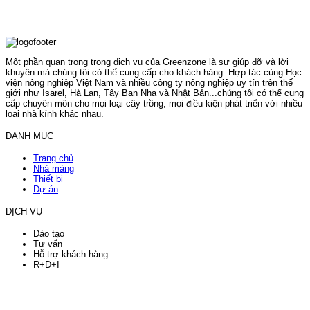
Một phần quan trọng trong dịch vụ của Greenzone là sự giúp đỡ và lời
khuyên mà chúng tôi có thể cung cấp cho khách hàng. Hợp tác cùng Học
viện nông nghiệp Việt Nam và nhiều công ty nông nghiệp uy tín trên thế
giới như Isarel, Hà Lan, Tây Ban Nha và Nhật Bản...chúng tôi có thể cung
cấp chuyên môn cho mọi loại cây trồng, mọi điều kiện phát triển với nhiều
loại nhà kính khác nhau.
DANH MỤC
Trang chủ
Nhà màng
Thiết bị
Dự án
DỊCH VỤ
Đào tạo
Tư vấn
Hỗ trợ khách hàng
R+D+I