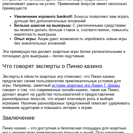
увеличивает шансы на успех. Применение бонусов имеет несколько
преимуществ:
Увеличение игрового bankroll:
Бонусы позволяют вам играть
дольше без дополнительных вложений.
Больше шансов на выигрыш:
С увеличенными средствами
вы можете делать больше ставок и, соответственно, повысить
вероятность выигрыша.
Опыт игры:
Акции дают возможность опробовать новые игры
без значительных вложений.
Эти преимущества делают азартные игры более увлекательными и
потенциал для выигрыша – более ощутимым.
Что говорят эксперты о Пинко казино
Эксперты в области азартных игр отмечают, что Пинко казино
предлагает своим пользователям привлекательные условия для
игры. Например, заметный
историк азартных игр Дэвид Г. Шварц
говорит о том, что современные онлайн-казино, такие как Пинко,
делают акцент на удобстве пользователей и предоставлении
разнообразных бонусов, что играет ключевую роль в выборе
игроками. Наличие разнообразных предложений помогает удерживать
внимание аудитории и повышать интерес к играм.
Заключение
Пинко казино – это доступная и безопасная площадка для азартных
игр с множеством привлекающих бонусов и акций. Пользователям