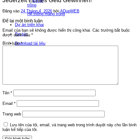
Jederzeit Echtes Geld Gewinnen!
Đăng vào
24 Tháng 4, 2026
bởi
ADupWEB
Hệ thống máng trồng
Để lại một bình luận
Dự án triển khai
Email của bạn sẽ không được hiển thị công khai.
Các trường bắt buộc
Tin tức
được đánh dấu
*
Download tài liệu
Bình luận
*
Liên hệ
Tìm
kiếm:
Tên
*
Email
*
Trang web
Lưu tên của tôi, email, và trang web trong trình duyệt này cho lần bình
luận kế tiếp của tôi.