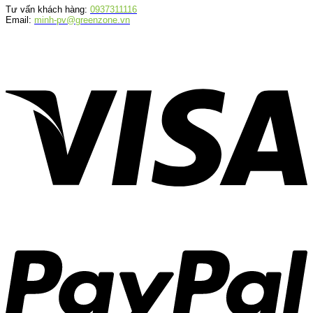
Tư vấn khách hàng:
0937311116
Email:
minh-pv@greenzone.vn