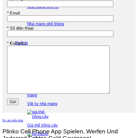
Nhà màng kinh tế
*
Email
Nhà màng phổ thông
*
Số điện thoại:
Nhà màng pin năng lượng mặt trời
Thiết bị
*
Coments:
Thiết bị nhà màng
Vật tư nhà màng
Dự án triển khai
Giá thể trồng cây
Plinko Cell Phone App Spielen, Werfen Und