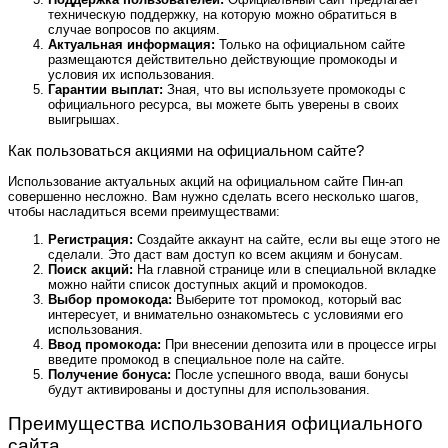
техническую поддержку, на которую можно обратиться в
случае вопросов по акциям.
Актуальная информация:
Только на официальном сайте
размещаются действительно действующие промокоды и
условия их использования.
Гарантии выплат:
Зная, что вы используете промокоды с
официального ресурса, вы можете быть уверены в своих
выигрышах.
Как пользоваться акциями на официальном сайте?
Использование актуальных акций на официальном сайте Пин-ап
совершенно несложно. Вам нужно сделать всего несколько шагов,
чтобы насладиться всеми преимуществами:
Регистрация:
Создайте аккаунт на сайте, если вы еще этого не
сделали. Это даст вам доступ ко всем акциям и бонусам.
Поиск акций:
На главной странице или в специальной вкладке
можно найти список доступных акций и промокодов.
Выбор промокода:
Выберите тот промокод, который вас
интересует, и внимательно ознакомьтесь с условиями его
использования.
Ввод промокода:
При внесении депозита или в процессе игры
введите промокод в специальное поле на сайте.
Получение бонуса:
После успешного ввода, ваши бонусы
будут активированы и доступны для использования.
Преимущества использования официального
сайта