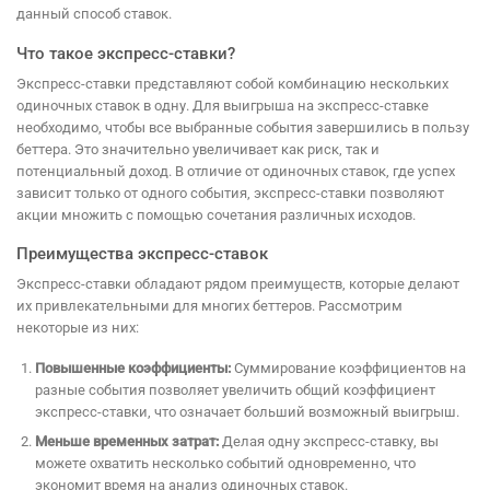
данный способ ставок.
Что такое экспресс-ставки?
Экспресс-ставки представляют собой комбинацию нескольких
одиночных ставок в одну. Для выигрыша на экспресс-ставке
необходимо, чтобы все выбранные события завершились в пользу
беттера. Это значительно увеличивает как риск, так и
потенциальный доход. В отличие от одиночных ставок, где успех
зависит только от одного события, экспресс-ставки позволяют
акции множить с помощью сочетания различных исходов.
Преимущества экспресс-ставок
Экспресс-ставки обладают рядом преимуществ, которые делают
их привлекательными для многих беттеров. Рассмотрим
некоторые из них:
Повышенные коэффициенты:
Суммирование коэффициентов на
разные события позволяет увеличить общий коэффициент
экспресс-ставки, что означает больший возможный выигрыш.
Меньше временных затрат:
Делая одну экспресс-ставку, вы
можете охватить несколько событий одновременно, что
экономит время на анализ одиночных ставок.