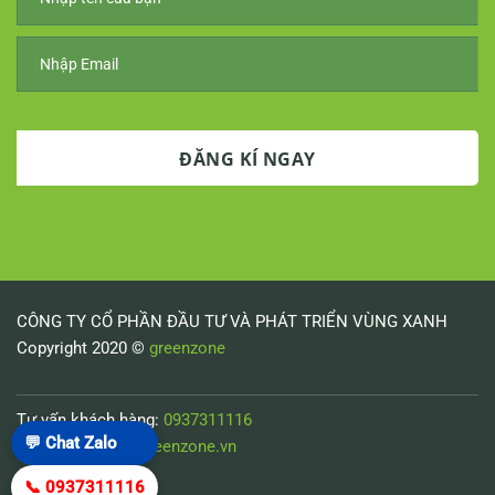
CÔNG TY CỔ PHẦN ĐẦU TƯ VÀ PHÁT TRIỂN VÙNG XANH
Copyright 2020 ©
greenzone
Tư vấn khách hàng:
0937311116
💬 Chat Zalo
Email:
minh-pv@greenzone.vn
📞 0937311116