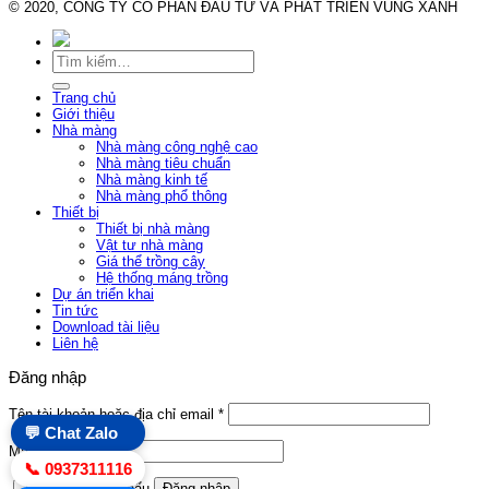
© 2020, CÔNG TY CỔ PHẦN ĐẦU TƯ VÀ PHÁT TRIỂN VÙNG XANH
Tìm
kiếm:
Trang chủ
Giới thiệu
Nhà màng
Nhà màng công nghệ cao
Nhà màng tiêu chuẩn
Nhà màng kinh tế
Nhà màng phổ thông
Thiết bị
Thiết bị nhà màng
Vật tư nhà màng
Giá thể trồng cây
Hệ thống máng trồng
Dự án triển khai
Tin tức
Download tài liệu
Liên hệ
Đăng nhập
Bắt
Tên tài khoản hoặc địa chỉ email
*
buộc
💬 Chat Zalo
Bắt
Mật khẩu
*
buộc
📞 0937311116
Ghi nhớ mật khẩu
Đăng nhập