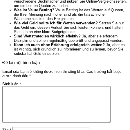
verschiedene Buchmacher und nutzen Sie Online-Vergleichsseiten,
um die besten Quoten zu finden.
Was ist Value Betting?
Value Betting ist das Wetten auf Quoten,
die Ihrer Meinung nach höher sind als die tatsächliche
Wahrscheinlichkeit des Ereignisses.
Wie viel Geld sollte ich für Wetten verwenden?
Setzen Sie nur
das Geld ein, dessen Verlust Sie sich leisten können, und halten
Sie sich an eine klare Budgetgrenze.
Sind Wettstrategien wirklich effektiv?
Ja, aber sie erfordern
Disziplin und sollten regelmäßig überprüft und angepasst werden.
Kann ich auch ohne Erfahrung erfolgreich wetten?
Ja, aber es
ist wichtig, sich gründlich zu informieren und zu lernen, bevor Sie
substantial Geld einsetzen.
Để lại một bình luận
Email của bạn sẽ không được hiển thị công khai.
Các trường bắt buộc
được đánh dấu
*
Bình luận
*