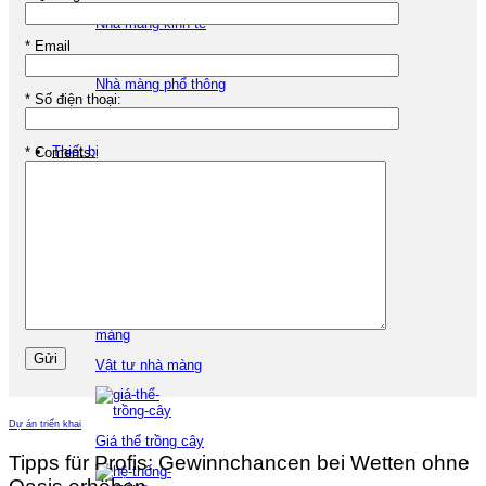
Nhà màng kinh tế
*
Email
Nhà màng phổ thông
*
Số điện thoại:
Nhà màng pin năng lượng mặt trời
Thiết bị
*
Coments:
Thiết bị nhà màng
Vật tư nhà màng
Dự án triển khai
Giá thể trồng cây
Tipps für Profis: Gewinnchancen bei Wetten ohne