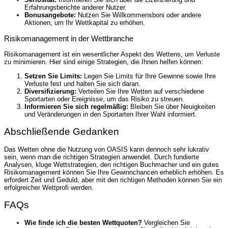
Erfahrungsberichte anderer Nutzer.
Bonusangebote:
Nutzen Sie Willkommensboni oder andere
Aktionen, um Ihr Wettkapital zu erhöhen.
Risikomanagement in der Wettbranche
Risikomanagement ist ein wesentlicher Aspekt des Wettens, um Verluste
zu minimieren. Hier sind einige Strategien, die Ihnen helfen können:
Setzen Sie Limits:
Legen Sie Limits für Ihre Gewinne sowie Ihre
Verluste fest und halten Sie sich daran.
Diversifizierung:
Verteilen Sie Ihre Wetten auf verschiedene
Sportarten oder Ereignisse, um das Risiko zu streuen.
Informieren Sie sich regelmäßig:
Bleiben Sie über Neuigkeiten
und Veränderungen in den Sportarten Ihrer Wahl informiert.
Abschließende Gedanken
Das Wetten ohne die Nutzung von OASIS kann dennoch sehr lukrativ
sein, wenn man die richtigen Strategien anwendet. Durch fundierte
Analysen, kluge Wettstrategien, den richtigen Buchmacher und ein gutes
Risikomanagement können Sie Ihre Gewinnchancen erheblich erhöhen. Es
erfordert Zeit und Geduld, aber mit den richtigen Methoden können Sie ein
erfolgreicher Wettprofi werden.
FAQs
Wie finde ich die besten Wettquoten?
Vergleichen Sie