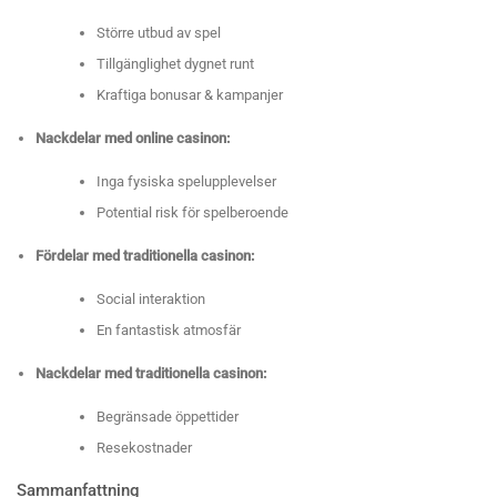
Större utbud av spel
Tillgänglighet dygnet runt
Kraftiga bonusar & kampanjer
Nackdelar med online casinon:
Inga fysiska spelupplevelser
Potential risk för spelberoende
Fördelar med traditionella casinon:
Social interaktion
En fantastisk atmosfär
Nackdelar med traditionella casinon:
Begränsade öppettider
Resekostnader
Sammanfattning