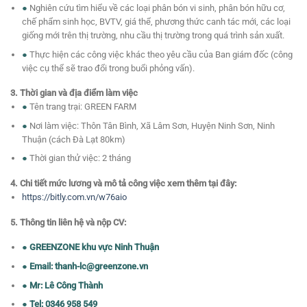
●
Nghiên cứu tìm hiểu về các loại phân bón vi sinh, phân bón hữu cơ,
chế phẩm sinh học, BVTV, giá thể, phương thức canh tác mới, các loại
giống mới trên thị trường, nhu cầu thị trường trong quá trình sản xuất.
●
Thực hiện các công việc khác theo yêu cầu của Ban giám đốc (công
việc cụ thể sẽ trao đổi trong buổi phỏng vấn).
3. Thời gian và địa điểm làm việc
●
Tên trang trại: GREEN FARM
●
Nơi làm việc: Thôn Tân Bình, Xã Lâm Sơn, Huyện Ninh Sơn, Ninh
Thuận (cách Đà Lạt 80km)
●
Thời gian thử việc: 2 tháng
4. Chi tiết mức lương và mô tả công việc xem thêm tại đây:
https://bitly.com.vn/w76aio
5. Thông tin liên hệ và nộp CV:
●
GREENZONE khu vực Ninh Thuận
●
Email: thanh-lc@greenzone.vn
●
Mr: Lê Công Thành
●
Tel: 0346 958 549