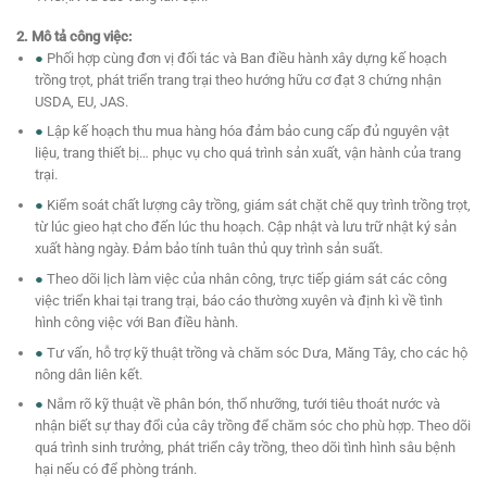
2. Mô tả công việc:
●
Phối hợp cùng đơn vị đối tác và Ban điều hành xây dựng kế hoạch
trồng trọt, phát triển trang trại theo hướng hữu cơ đạt 3 chứng nhận
USDA, EU, JAS.
●
Lập kế hoạch thu mua hàng hóa đảm bảo cung cấp đủ nguyên vật
liệu, trang thiết bị… phục vụ cho quá trình sản xuất, vận hành của trang
trại.
●
Kiểm soát chất lượng cây trồng, giám sát chặt chẽ quy trình trồng trọt,
từ lúc gieo hạt cho đến lúc thu hoạch. Cập nhật và lưu trữ nhật ký sản
xuất hàng ngày. Đảm bảo tính tuân thủ quy trình sản suất.
●
Theo dõi lịch làm việc của nhân công, trực tiếp giám sát các công
việc triển khai tại trang trại, báo cáo thường xuyên và định kì về tình
hình công việc với Ban điều hành.
●
Tư vấn, hỗ trợ kỹ thuật trồng và chăm sóc Dưa, Măng Tây, cho các hộ
nông dân liên kết.
●
Nắm rõ kỹ thuật về phân bón, thổ nhưỡng, tưới tiêu thoát nước và
nhận biết sự thay đổi của cây trồng để chăm sóc cho phù hợp. Theo dõi
quá trình sinh trưởng, phát triển cây trồng, theo dõi tình hình sâu bệnh
hại nếu có để phòng tránh.