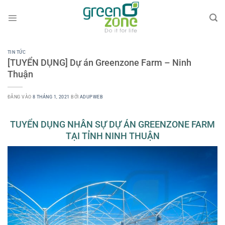
Bỏ
qua
nội
dung
TIN TỨC
[TUYỂN DỤNG] Dự án Greenzone Farm – Ninh
Thuận
ĐĂNG VÀO
8 THÁNG 1, 2021
BỞI
ADUPWEB
TUYỂN DỤNG NHÂN SỰ DỰ ÁN GREENZONE FARM
TẠI TỈNH NINH THUẬN