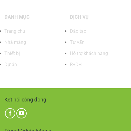
DANH MỤC
DỊCH VỤ
Trang chủ
Đào tạo
Nhà màng
Tư vấn
Thiết bị
Hỗ trợ khách hàng
Dự án
R+D+I
Kết nối cộng đồng